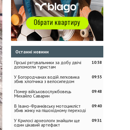
Останні новини
Гірські рятувальники за добу двічі
10:58
допомогли туристам
У Богородчанах водій легковика
09:55
збив хлопчика з велосипедом
Помер військовослужбовець
09:48
Михайло Саварин
В Івано-Франківську мотоцикліст
09:40
збив жінку на пішохідному переході
У Крилосі археологи знайшли ще
09:31
один цікавий артефакт