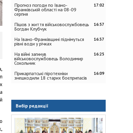
Прогноз погоди по Івано-
17:02
Франківській області на 08-09
серпня
Пішов з життя військовослужбовець
16:57
Богдан Клубчук
На Івано-Франківщині піднімуться
16:37
рівні води у річках
На війні загинув
16:25
військовослужбовець Володимир
Сокольник
,
Прикарпатські піротехніки
16:09
п
знешкодили 18 старих боєприпасів
х
а
й
Вибір редакції
о
,