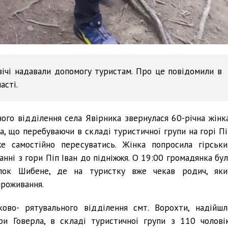
вічі надавали допомогу туристам. Про це повідомили в
асті.
ого відділення села Явірника звернулася 60-річна жінка
, що перебуваючи в складі туристичної групи на горі Пі
е самостійно пересуватись. Жінка попросила гірськи
анні з гори Піп Іван до підніжжя. О 19:00 громадянка бул
ілок Шибене, де на туристку вже чекав родич, яки
проживання.
ово- рятувального відділення смт. Ворохти, надійшл
и Говерла, в складі туристичної групи з 110 чоловік