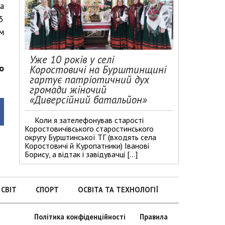
а
5
м
Уже 10 років у селі
о
Коростовичі на Бурштинщині
гартує патріотичний дух
громади жіночий
«Диверсійний батальйон»
Коли я зателефонував старості
Коростовичівського старостинського
округу Бурштинської ТГ (входять села
Коростовичі й Куропатники) Іванові
Борису, а відтак і завідувачці […]
СВІТ
СПОРТ
ОСВІТА ТА ТЕХНОЛОГІЇ
Політика конфіденційності
Правила