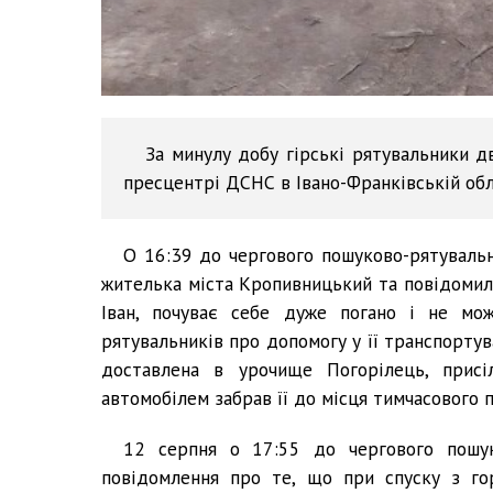
За минулу добу гірські рятувальники д
пресцентрі ДСНС в Івано-Франківській обл
О 16:39 до чергового пошуково-рятувальн
жителька міста Кропивницький та повідомила
Іван, почуває себе дуже погано і не мож
рятувальників про допомогу у її транспортув
доставлена в урочище Погорілець, прис
автомобілем забрав її до місця тимчасового 
12 серпня о 17:55 до чергового пошук
повідомлення про те, що при спуску з гор