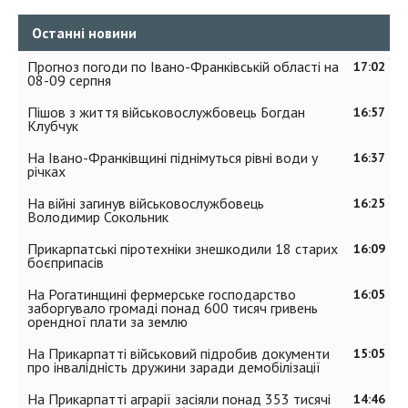
Останні новини
Прогноз погоди по Івано-Франківській області на
17:02
08-09 серпня
Пішов з життя військовослужбовець Богдан
16:57
Клубчук
На Івано-Франківщині піднімуться рівні води у
16:37
річках
На війні загинув військовослужбовець
16:25
Володимир Сокольник
Прикарпатські піротехніки знешкодили 18 старих
16:09
боєприпасів
На Рогатинщині фермерське господарство
16:05
заборгувало громаді понад 600 тисяч гривень
орендної плати за землю
На Прикарпатті військовий підробив документи
15:05
про інвалідність дружини заради демобілізації
На Прикарпатті аграрії засіяли понад 353 тисячі
14:46