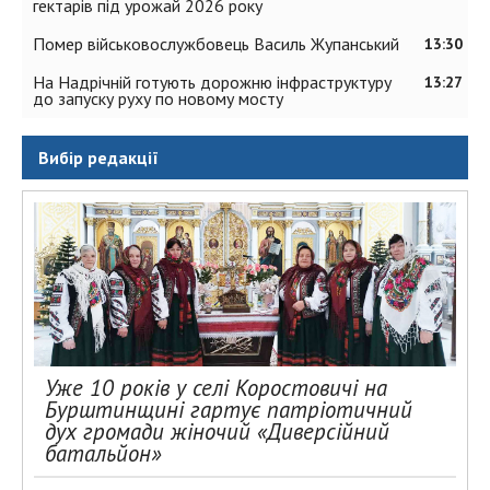
гектарів під урожай 2026 року
Помер військовослужбовець Василь Жупанський
13:30
На Надрічній готують дорожню інфраструктуру
13:27
до запуску руху по новому мосту
Вибір редакції
Уже 10 років у селі Коростовичі на
Бурштинщині гартує патріотичний
дух громади жіночий «Диверсійний
батальйон»