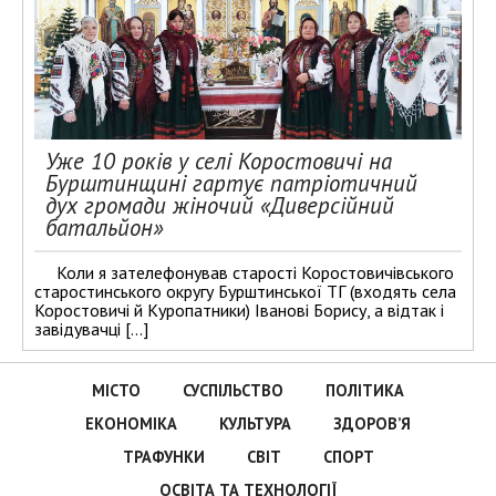
Уже 10 років у селі Коростовичі на
Бурштинщині гартує патріотичний
дух громади жіночий «Диверсійний
батальйон»
Коли я зателефонував старості Коростовичівського
старостинського округу Бурштинської ТГ (входять села
Коростовичі й Куропатники) Іванові Борису, а відтак і
завідувачці […]
МІСТО
СУСПІЛЬСТВО
ПОЛІТИКА
ЕКОНОМІКА
КУЛЬТУРА
ЗДОРОВ’Я
ТРАФУНКИ
СВІТ
СПОРТ
ОСВІТА ТА ТЕХНОЛОГІЇ