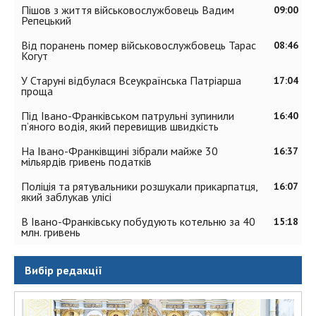
Пішов з життя військовослужбовець Вадим
09:00
Репецький
Від поранень помер військовослужбовець Тарас
08:46
Когут
У Старуні відбулася Всеукраїнська Патріарша
17:04
проща
Під Івано-Франківськом патрульні зупинили
16:40
п’яного водія, який перевищив швидкість
На Івано-Франківщині зібрали майже 30
16:37
мільярдів гривень податків
Поліція та рятувальники розшукали прикарпатця,
16:07
який заблукав улісі
В Івано-Франківську побудують котельню за 40
15:18
млн. гривень
Вибір редакції