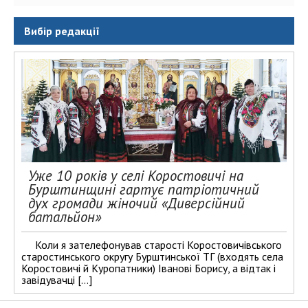
Вибір редакції
Уже 10 років у селі Коростовичі на
Бурштинщині гартує патріотичний
дух громади жіночий «Диверсійний
батальйон»
Коли я зателефонував старості Коростовичівського
старостинського округу Бурштинської ТГ (входять села
Коростовичі й Куропатники) Іванові Борису, а відтак і
завідувачці […]