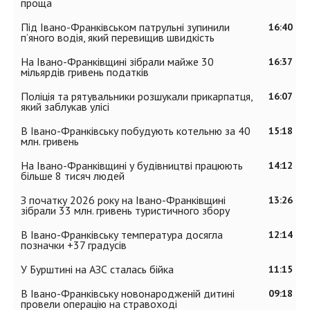
проща
Під Івано-Франківськом патрульні зупинили
16:40
п’яного водія, який перевищив швидкість
На Івано-Франківщині зібрали майже 30
16:37
мільярдів гривень податків
Поліція та рятувальники розшукали прикарпатця,
16:07
який заблукав улісі
В Івано-Франківську побудують котельню за 40
15:18
млн. гривень
На Івано-Франківщині у будівництві працюють
14:12
більше 8 тисяч людей
З початку 2026 року на Івано-Франківщині
13:26
зібрали 33 млн. гривень туристичного збору
В Івано-Франківську температура досягла
12:14
позначки +37 градусів
У Бурштині на АЗС сталась бійка
11:15
В Івано-Франківську новонародженій дитині
09:18
провели операцію на стравоході