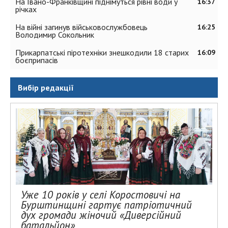
На Івано-Франківщині піднімуться рівні води у
16:37
річках
На війні загинув військовослужбовець
16:25
Володимир Сокольник
Прикарпатські піротехніки знешкодили 18 старих
16:09
боєприпасів
Вибір редакції
Уже 10 років у селі Коростовичі на
Бурштинщині гартує патріотичний
дух громади жіночий «Диверсійний
батальйон»