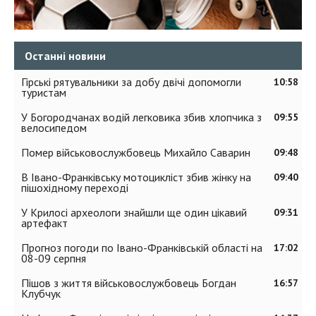
Останні новини
Гірські рятувальники за добу двічі допомогли
10:58
туристам
У Богородчанах водій легковика збив хлопчика з
09:55
велосипедом
Помер військовослужбовець Михайло Саварин
09:48
В Івано-Франківську мотоцикліст збив жінку на
09:40
пішохідному переході
У Крилосі археологи знайшли ще один цікавий
09:31
артефакт
Прогноз погоди по Івано-Франківській області на
17:02
08-09 серпня
Пішов з життя військовослужбовець Богдан
16:57
Клубчук