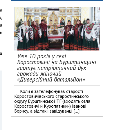
а
,
а
ь
о
Уже 10 років у селі
Коростовичі на Бурштинщині
гартує патріотичний дух
громади жіночий
«Диверсійний батальйон»
Коли я зателефонував старості
Коростовичівського старостинського
округу Бурштинської ТГ (входять села
Коростовичі й Куропатники) Іванові
Борису, а відтак і завідувачці […]