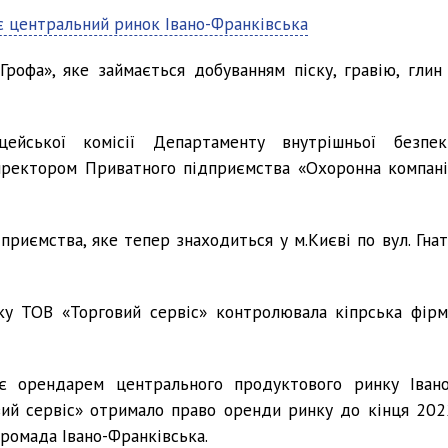
є центральний ринок Івано-Франківська
рофа», яке займається добуванням піску, гравію, глин 
ейської комісії Департаменту внутрішньої безпек
 директором Приватного підприємства «Охоронна компані
приємства, яке тепер знаходиться у м.Києві по вул. Гнат
ку ТОВ «Торговий сервіс» контролювала кіпрська фірм
є орендарем центрального продуктового ринку Івано
вий сервіс» отримало право оренди ринку до кінця 202
громада Івано-Франківська.