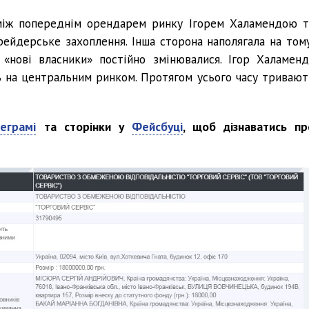
між попереднім орендарем ринку Ігорем Халамендою т
ейдерське захоплення. Інша сторона наполягала на тому
«нові власники» постійно змінювалися. Ігор Халаменд
 на центральним ринком. Протягом усього часу тривают
еграмі
та сторінки у
Фейсбуці
, щоб дізнаватись пр