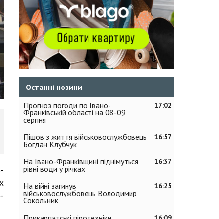
Останні новини
Прогноз погоди по Івано-
17:02
Франківській області на 08-09
серпня
Пішов з життя військовослужбовець
16:57
Богдан Клубчук
На Івано-Франківщині піднімуться
16:37
рівні води у річках
-
х
На війні загинув
16:25
військовослужбовець Володимир
-
Сокольник
Прикарпатські піротехніки
16:09