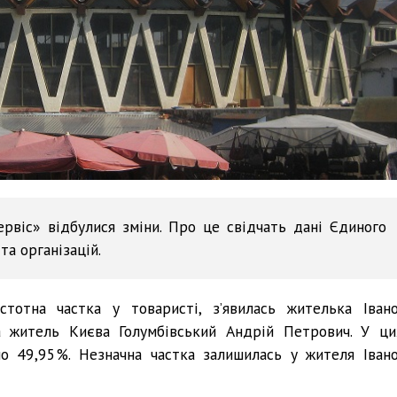
ервіс» відбулися зміни. Про це свідчать дані Єдиного
а організацій.
стотна частка у товаристі, з’явилась жителька Івано
а житель Києва Голумбівський Андрій Петрович. У ци
по 49,95%. Незначна частка залишилась у жителя Івано