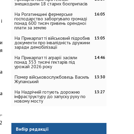
знешкодили 18 старих боєприпасів
На Рогатинщині фермерське
16:05
господарство заборгувало громаді
і
понад 600 тисяч гривень орендної
плати за землю
На Прикарпатті військовий підробив
15:05
и
документи про інвалідність дружини
заради демобілізації
я
На Прикарпатті аграрії засіяли
14:46
понад 353 тисячі гектарів під
урожай 2026 року
а
Помер військовослужбовець Василь
13:30
Жупанський
На Надрічній готують дорожню
13:27
а
інфраструктуру до запуску руху по
новому мосту
-
2
Вибір редакції