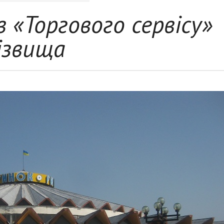
в «Торгового сервісу»
різвища