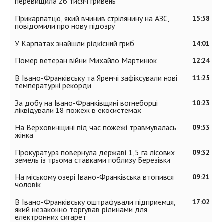
перевищила 26 тисяч гривень
Прикарпатцю, який вчинив стрілянину на АЗС,
15:58
повідомили про нову підозру
У Карпатах знайшли рідкісний гриб
14:01
Помер ветеран війни Михайло Мартинюк
12:24
В Івано-Франківську та Яремчі зафіксували нові
11:25
температурні рекорди
За добу на Івано-Франківщині вогнеборці
10:23
ліквідували 18 пожеж в екосистемах
На Верховинщині під час пожежі травмувалась
09:53
жінка
Прокуратура повернула державі 1,5 га лісових
09:32
земель із трьома ставками поблизу Березівки
На міському озері Івано-Франківська втопився
09:21
чоловік
В Івано-Франківську оштрафували підприємця,
17:02
який незаконно торгував рідинами для
електронних сигарет