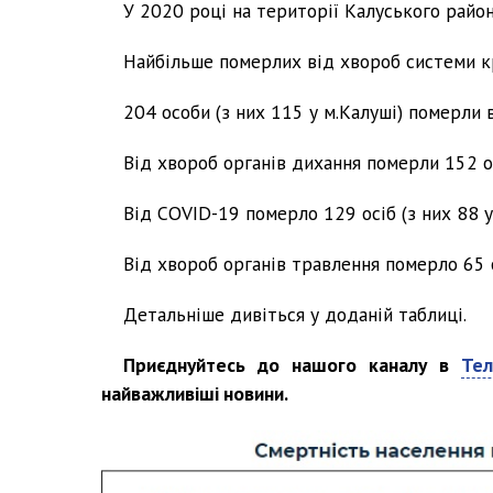
У 2020 році на території Калуського район
Найбільше померлих від хвороб системи кро
204 особи (з них 115 у м.Калуші) померли в
Від хвороб органів дихання померли 152 ос
Від COVID-19 померло 129 осіб (з них 88 у 
Від хвороб органів травлення померло 65 ос
Детальніше дивіться у доданій таблиці.
Приєднуйтесь до нашого каналу в
Тел
найважливіші новини.