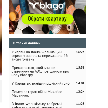
Останні новини
У червні на Івано-Франківщині
16:23
середня зарплата перевищила 26
тисяч гривень
Прикарпатцю, який вчинив
15:58
стрілянину на АЗС, повідомили про
нову підозру
У Карпатах знайшли рідкісний гриб
14:01
Помер ветеран війни Михайло
12:24
Мартинюк
В Івано-Франківську та Яремчі
11:25
зафіксували нові температурні