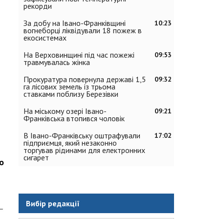
рекорди
За добу на Івано-Франківщині
10:23
вогнеборці ліквідували 18 пожеж в
екосистемах
На Верховинщині під час пожежі
09:53
травмувалась жінка
Прокуратура повернула державі 1,5
09:32
га лісових земель із трьома
ставками поблизу Березівки
На міському озері Івано-
09:21
Франківська втопився чоловік
В Івано-Франківську оштрафували
17:02
підприємця, який незаконно
торгував рідинами для електронних
сигарет
о
Вибір редакції