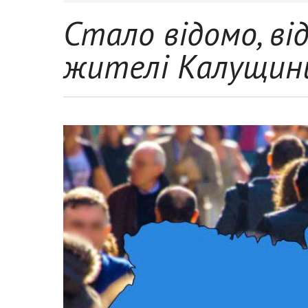
Стало відомо, ві
жителі Калущини