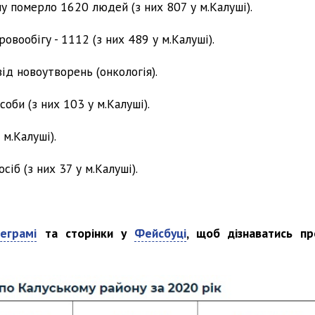
у померло 1620 людей (з них 807 у м.Калуші).
вообігу - 1112 (з них 489 у м.Калуші).
ід новоутворень (онкологія).
оби (з них 103 у м.Калуші).
м.Калуші).
іб (з них 37 у м.Калуші).
еграмі
та сторінки у
Фейсбуці
, щоб дізнаватись пр