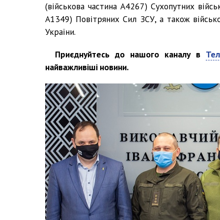
(військова частина А4267) Сухопутних війсь
А1349) Повітряних Сил ЗСУ, а також військ
України.
Приєднуйтесь до нашого каналу в
Тел
найважливіші новини.