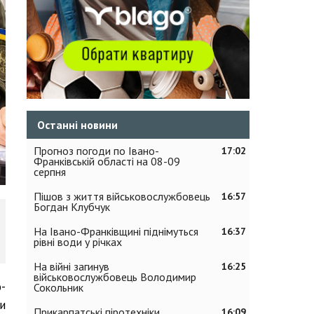
Останні новини
Прогноз погоди по Івано-
17:02
Франківській області на 08-09
серпня
Пішов з життя військовослужбовець
16:57
Богдан Клубчук
На Івано-Франківщині піднімуться
16:37
рівні води у річках
На війні загинув
16:25
військовослужбовець Володимир
-
Сокольник
и
Прикарпатські піротехніки
16:09