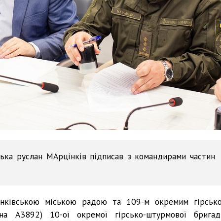
вська руслан МАрцінків підписав з командирами частин
ранківською міською радою та 109-м окремим гірсько
на А3892) 10-ої окремої гірсько-штурмової бригад