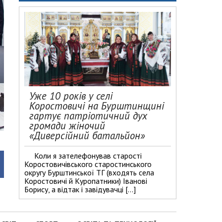
Уже 10 років у селі
Коростовичі на Бурштинщині
гартує патріотичний дух
громади жіночий
«Диверсійний батальйон»
Коли я зателефонував старості
Коростовичівського старостинського
округу Бурштинської ТГ (входять села
Коростовичі й Куропатники) Іванові
Борису, а відтак і завідувачці […]