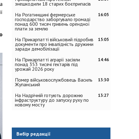
а
знешкодили 18 старих боєприпасів
ї
На Рогатинщині фермерське
16:05
господарство заборгувало громаді
понад 600 тисяч гривень орендної
плати за землю
о
На Прикарпатті військовий підробив
15:05
документи про інвалідність дружини
заради демобілізації
На Прикарпатті аграрії засіяли
14:46
понад 353 тисячі гектарів під
урожай 2026 року
Помер військовослужбовець Василь
13:30
Жупанський
На Надрічній готують дорожню
13:27
інфраструктуру до запуску руху по
новому мосту
Вибір редакції