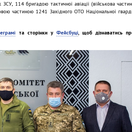
к ЗСУ, 114 бригадою тактичної авіації (військова частин
овою частиною 1241 Західного ОТО Національної гварді
еграмі
та сторінки у
Фейсбуці
, щоб дізнаватись пр