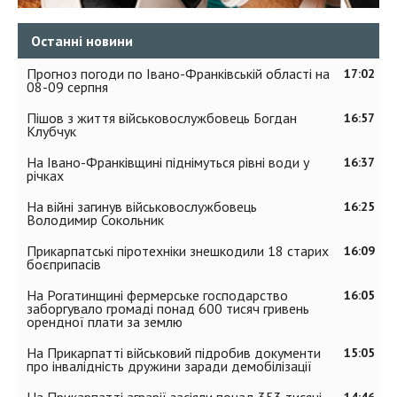
Останні новини
Прогноз погоди по Івано-Франківській області на
17:02
08-09 серпня
Пішов з життя військовослужбовець Богдан
16:57
Клубчук
На Івано-Франківщині піднімуться рівні води у
16:37
річках
На війні загинув військовослужбовець
16:25
Володимир Сокольник
Прикарпатські піротехніки знешкодили 18 старих
16:09
боєприпасів
На Рогатинщині фермерське господарство
16:05
заборгувало громаді понад 600 тисяч гривень
орендної плати за землю
На Прикарпатті військовий підробив документи
15:05
про інвалідність дружини заради демобілізації