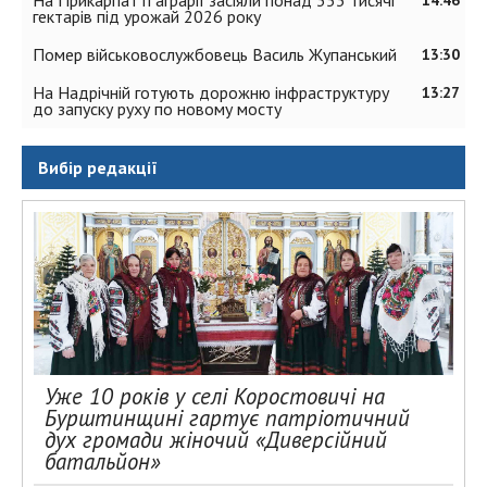
На Прикарпатті аграрії засіяли понад 353 тисячі
14:46
гектарів під урожай 2026 року
Помер військовослужбовець Василь Жупанський
13:30
На Надрічній готують дорожню інфраструктуру
13:27
до запуску руху по новому мосту
Вибір редакції
Уже 10 років у селі Коростовичі на
Бурштинщині гартує патріотичний
дух громади жіночий «Диверсійний
батальйон»