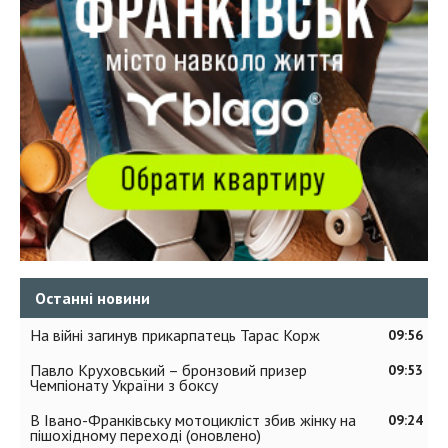
Останні новини
На війні загинув прикарпатець Тарас Корж
09:56
Павло Круховський – бронзовий призер
09:53
Чемпіонату України з боксу
В Івано-Франківську мотоцикліст збив жінку на
09:24
пішохідному переході (оновлено)