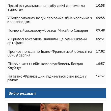
Гірські рятувальники за добу двічі допомогли
10:58
туристам
У Богородчанах водій легковика збив хлопчика з
09:55
велосипедом
Помер військовослужбовець Михайло Саварин
09:48
У Крилосі археологи знайшли ще один цікавий
09:31
артефакт
Прогноз погоди по Івано-Франківській області на
17:02
08-09 серпня
Пішов з життя військовослужбовець Богдан
16:57
Клубчук
На Івано-Франківщині піднімуться рівні води у
16:37
річках
Вибір редакції