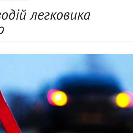
одій легковика
ю