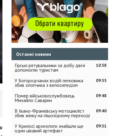
Останні новини
Гірські рятувальники за добу двічі
10:58
допомогли туристам
У Богородчанах водій легковика
09:55
збив хлопчика з велосипедом
Помер військовослужбовець
09:48
Михайло Саварин
В Івано-Франківську мотоцикліст
09:40
збив жінку на пішохідному переході
У Крилосі археологи знайшли ще
09:31
в
один цікавий артефакт
-