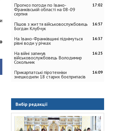
Прогноз погоди по Івано-
17:02
Франківській області на 08-09
серпня
и
Пішов з життя військовослужбовець
16:57
Богдан Клубчук
На Івано-Франківщині піднімуться
16:37
о
рівні води у річках
На війні загинув
16:25
військовослужбовець Володимир
Сокольник
Прикарпатські піротехніки
16:09
знешкодили 18 старих боєприпасів
Вибір редакції