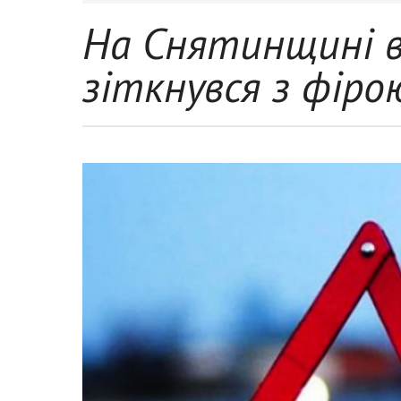
На Снятинщині в
зіткнувся з фіро