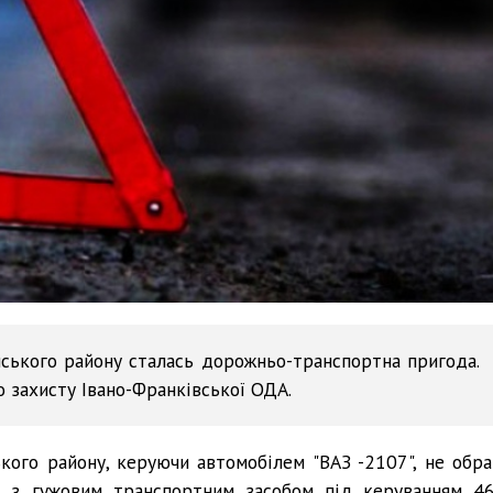
нського району сталась дорожньо-транспортна пригода.
о захисту Івано-Франківської ОДА.
ького району, керуючи автомобілем "ВАЗ -2107", не обра
ня з гужовим транспортним засобом під керуванням 46