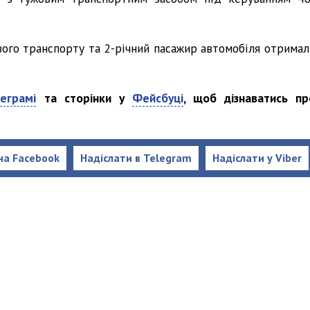
вого транспорту та 2-річний пасажир автомобіля отримал
еграмі
та сторінки у
Фейсбуці
, щоб дізнаватись пр
на Facebook
Надіслати в Telegram
Надіслати у Viber