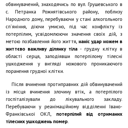
обвинувачений, знаходячись по вул. Грушевського в
с. Петранка Рожнятівського району, поблизу
Народного дому, перебуваючи у стані алкогольного
сп`яніння, діючи умисно, під час конфлікту із
потерпілим, усвідомлюючи значення своїх дій, з
метою позбавлення його життя,
наніс удар ножем в
життєво важливу ділянку тіла
- грудну клітку в
області серця, заподіявши потерпілому тілесні
ушкодження у вигляді ножового проникаючого
поранення грудної клітки.
Після вчинення протиправних дій обвинувачений
із місця вчинення злочину втік, а потерпілого
госпіталізували до лікувального закладу.
Перебуваючи у реанімаційному відділенні Івано-
Франківської ОКЛ,
потерпілий від отриманих
тілесних ушкоджень помер
.