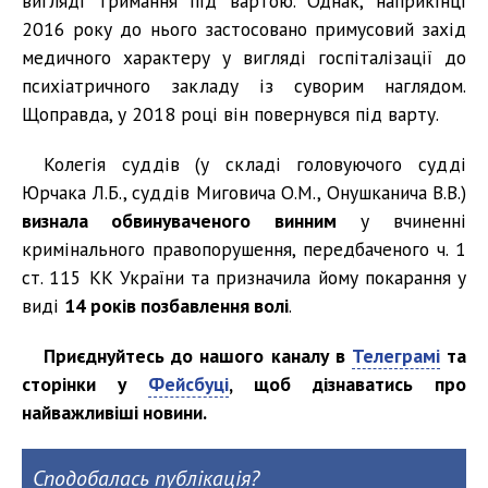
вигляді тримання під вартою. Однак, наприкінці
2016 року до нього застосовано примусовий захід
медичного характеру у вигляді госпіталізації до
психіатричного закладу із суворим наглядом.
Щоправда, у 2018 році він повернувся під варту.
Колегія суддів (у складі головуючого судді
Юрчака Л.Б., суддів Миговича О.М., Онушканича В.В.)
визнала обвинуваченого винним
у вчиненні
кримінального правопорушення, передбаченого ч. 1
ст. 115 КК України та призначила йому покарання у
виді
14 років позбавлення волі
.
Приєднуйтесь до нашого каналу в
Телеграмі
та
сторінки у
Фейсбуці
, щоб дізнаватись про
найважливіші новини.
Сподобалась публікація?