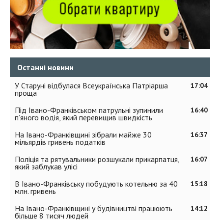
Останні новини
У Старуні відбулася Всеукраїнська Патріарша
17:04
проща
Під Івано-Франківськом патрульні зупинили
16:40
п’яного водія, який перевищив швидкість
На Івано-Франківщині зібрали майже 30
16:37
мільярдів гривень податків
Поліція та рятувальники розшукали прикарпатця,
16:07
який заблукав улісі
В Івано-Франківську побудують котельню за 40
15:18
млн. гривень
На Івано-Франківщині у будівництві працюють
14:12
більше 8 тисяч людей