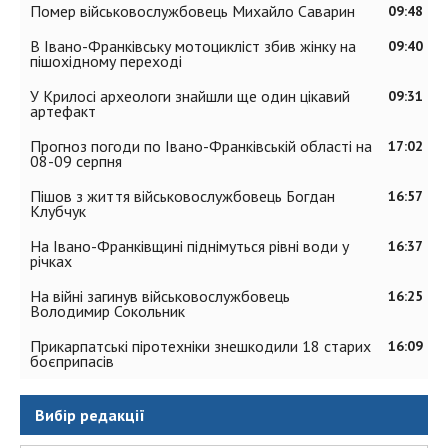
Помер військовослужбовець Михайло Саварин
09:48
В Івано-Франківську мотоцикліст збив жінку на
09:40
пішохідному переході
У Крилосі археологи знайшли ще один цікавий
09:31
артефакт
Прогноз погоди по Івано-Франківській області на
17:02
08-09 серпня
Пішов з життя військовослужбовець Богдан
16:57
Клубчук
На Івано-Франківщині піднімуться рівні води у
16:37
річках
На війні загинув військовослужбовець
16:25
Володимир Сокольник
Прикарпатські піротехніки знешкодили 18 старих
16:09
боєприпасів
Вибір редакції