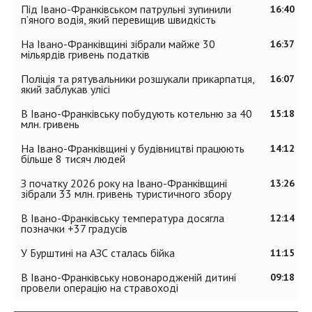
Під Івано-Франківськом патрульні зупинили
16:40
п’яного водія, який перевищив швидкість
На Івано-Франківщині зібрали майже 30
16:37
мільярдів гривень податків
Поліція та рятувальники розшукали прикарпатця,
16:07
який заблукав улісі
В Івано-Франківську побудують котельню за 40
15:18
млн. гривень
На Івано-Франківщині у будівництві працюють
14:12
більше 8 тисяч людей
З початку 2026 року на Івано-Франківщині
13:26
зібрали 33 млн. гривень туристичного збору
В Івано-Франківську температура досягла
12:14
позначки +37 градусів
У Бурштині на АЗС сталась бійка
11:15
В Івано-Франківську новонародженій дитині
09:18
провели операцію на стравоході