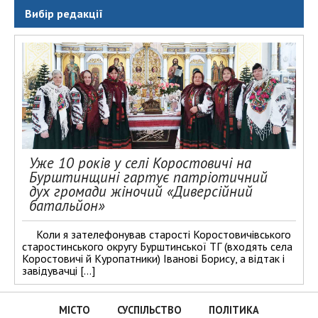
Вибір редакції
Уже 10 років у селі Коростовичі на
Бурштинщині гартує патріотичний
дух громади жіночий «Диверсійний
батальйон»
Коли я зателефонував старості Коростовичівського
старостинського округу Бурштинської ТГ (входять села
Коростовичі й Куропатники) Іванові Борису, а відтак і
завідувачці […]
МІСТО
СУСПІЛЬСТВО
ПОЛІТИКА