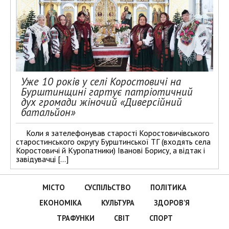
Уже 10 років у селі Коростовичі на
Бурштинщині гартує патріотичний
дух громади жіночий «Диверсійний
батальйон»
Коли я зателефонував старості Коростовичівського
старостинського округу Бурштинської ТГ (входять села
Коростовичі й Куропатники) Іванові Борису, а відтак і
завідувачці […]
МІСТО
СУСПІЛЬСТВО
ПОЛІТИКА
ЕКОНОМІКА
КУЛЬТУРА
ЗДОРОВ’Я
ТРАФУНКИ
СВІТ
СПОРТ