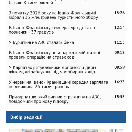
більше 8 тисяч людей
З початку 2026 року на Івано-Франківщині
13:26
зібрали 33 млн. гривень туристичного збору
В Івано-Франківську температура досягла
12:14
позначки +37 градусів
У Бурштині на АЗС сталась бійка
11:15
В Івано-Франківську новонародженій дитині
09:18
провели операцію на стравоході
У Карпатах рятувальники допомогли двом
08:59
жінкам, які заблукали під час збирання ягід
У червні на Івано-Франківщині середня зарплата
16:23
перевищила 26 тисяч гривень
Прикарпатцю, який вчинив стрілянину на АЗС,
15:58
повідомили про нову підозру
Вибір редакції