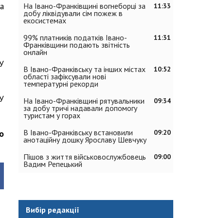
а
На Івано-Франківщині вогнеборці за
11:33
добу ліквідували сім пожеж в
екосистемах
99% платників податків Івано-
11:31
Франківщини подають звітність
онлайн
У
В Івано-Франківську та інших містах
10:52
області зафіксували нові
температурні рекорди
У
На Івано-Франківщині рятувальники
09:34
за добу тричі надавали допомогу
туристам у горах
В Івано-Франківську встановили
09:20
о
анотаційну дошку Ярославу Шевчуку
Пішов з життя військовослужбовець
09:00
Вадим Репецький
Вибір редакції