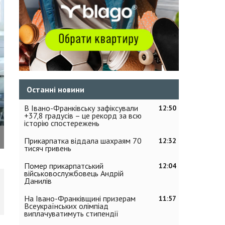
Останні новини
В Івано-Франківську зафіксували
12:50
+37,8 градусів – це рекорд за всю
історію спостережень
Прикарпатка віддала шахраям 70
12:32
тисяч гривень
Помер прикарпатський
12:04
військовослужбовець Андрій
Данилів
На Івано-Франківщині призерам
11:57
Всеукраїнських олімпіад
виплачуватимуть стипендії