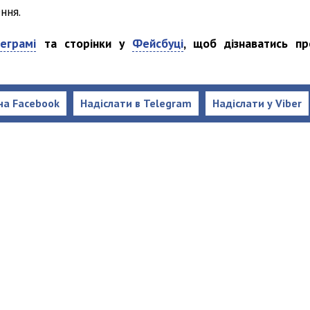
ння.
еграмі
та сторінки у
Фейсбуці
, щоб дізнаватись пр
на Facebook
Надіслати в Telegram
Надіслати у Viber