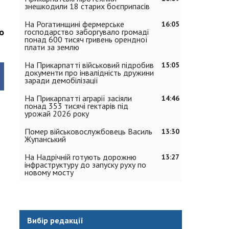
знешкодили 18 старих боєприпасів
На Рогатинщині фермерське
16:05
о
господарство заборгувало громаді
понад 600 тисяч гривень орендної
плати за землю
На Прикарпатті військовий підробив
15:05
документи про інвалідність дружини
заради демобілізації
На Прикарпатті аграрії засіяли
14:46
понад 353 тисячі гектарів під
урожай 2026 року
Помер військовослужбовець Василь
13:30
Жупанський
На Надрічній готують дорожню
13:27
інфраструктуру до запуску руху по
новому мосту
Вибір редакції