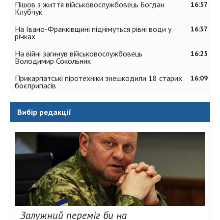
Пішов з життя військовослужбовець Богдан
16:57
Клубчук
На Івано-Франківщині піднімуться рівні води у
16:37
річках
На війні загинув військовослужбовець
16:25
Володимир Сокольник
Прикарпатські піротехніки знешкодили 18 старих
16:09
боєприпасів
Вибір редакції
Залужний переміг би на