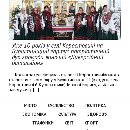
Уже 10 років у селі Коростовичі на
Бурштинщині гартує патріотичний
дух громади жіночий «Диверсійний
батальйон»
Коли я зателефонував старості Коростовичівського
старостинського округу Бурштинської ТГ (входять села
Коростовичі й Куропатники) Іванові Борису, а відтак і
завідувачці […]
МІСТО
СУСПІЛЬСТВО
ПОЛІТИКА
ЕКОНОМІКА
КУЛЬТУРА
ЗДОРОВ’Я
ТРАФУНКИ
СВІТ
СПОРТ