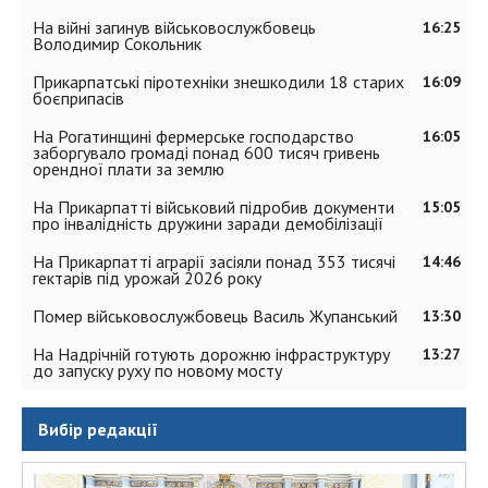
На війні загинув військовослужбовець
16:25
Володимир Сокольник
Прикарпатські піротехніки знешкодили 18 старих
16:09
боєприпасів
На Рогатинщині фермерське господарство
16:05
заборгувало громаді понад 600 тисяч гривень
орендної плати за землю
На Прикарпатті військовий підробив документи
15:05
про інвалідність дружини заради демобілізації
На Прикарпатті аграрії засіяли понад 353 тисячі
14:46
гектарів під урожай 2026 року
Помер військовослужбовець Василь Жупанський
13:30
На Надрічній готують дорожню інфраструктуру
13:27
до запуску руху по новому мосту
Вибір редакції