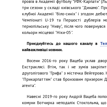
провів в Академії футболу "УФК-Карпати" (Льв
три сезони у складі київського "Динамо". П
клубної Академії "біло-синіх" і згодом дебю
Чемпіонаті U-19 та Першості дублерів мо
тернопільську "Ниву", після чого повернувс
кольори місцевої "Ніки-05".
Приєднуйтесь до нашого каналу в
Тел
найважливіші новини.
Восени 2016-го року Вацеба уклав дворі
Екстраклясі. Втім, так і не зумів закріпи
друголігового "Грифа" з містечка Вейгерово.
"Прикарпаттям" став бронзовим призером Дру
агента".
Навесні 2019-го року Андрій Вацеба попо
комуни Ботчирка неподалік Стокгольма, що