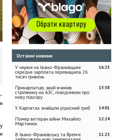
Останні новини
У червні на Івано-Франківщині
16:23
середня зарплата перевищила 26
тисяч гривень
Прикарпатцю, який вчинив
15:58
стрілянину на АЗС, повідомили про
-
нову підозру
и
У Карпатах знайшли рідкісний гриб
14:01
Помер ветеран війни Михайло
12:24
Мартинюк
у
и
В Івано-Франківську та Яремчі
11:25
зафіксували нові температурні