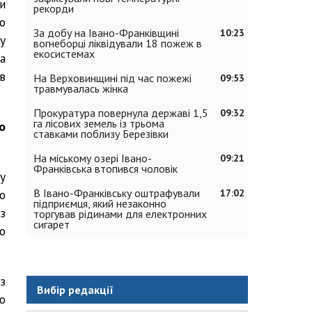
и
рекорди
о
За добу на Івано-Франківщині
10:23
у
вогнеборці ліквідували 18 пожеж в
екосистемах
а
в
На Верховинщині під час пожежі
09:53
травмувалась жінка
Прокуратура повернула державі 1,5
09:32
га лісових земель із трьома
о
ставками поблизу Березівки
На міському озері Івано-
09:21
Франківська втопився чоловік
у
В Івано-Франківську оштрафували
17:02
о
підприємця, який незаконно
з
торгував рідинами для електронних
сигарет
о
з
Вибір редакції
о