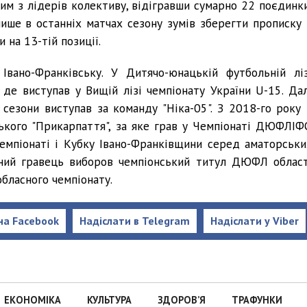
ним з лідерів колективу, відігравши сумарно 22 поєдинки
 лише в останніх матчах сезону зумів зберегти прописку 
 на 13-тій позиції.
Івано-Франківську. У Дитячо-юнацькій футбольній ліз
 де виступав у Вищій лізі чемпіонату України U-15. Дал
 сезони виступав за команду "Ніка-05". З 2018-го року 
ького "Прикарпаття", за яке грав у Чемпіонаті ДЮФЛІФ
чемпіонаті і Кубку Івано-Франківщини серед аматорськи
вний гравець виборов чемпіонський титул ДЮФЛ област
бласного чемпіонату.
на Facebook
Надіслати в Telegram
Надіслати у Viber
ЕКОНОМІКА
КУЛЬТУРА
ЗДОРОВ’Я
ТРАФУНКИ