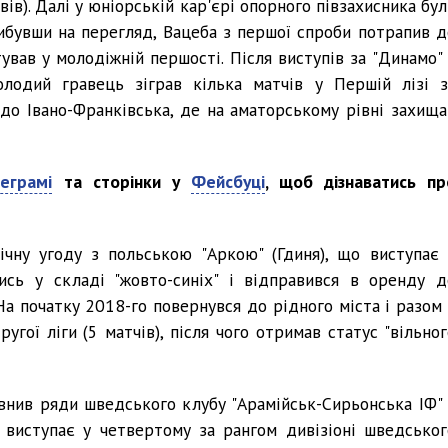
ів). Далі у юніорській кар'єрі опорного півзахисника бул
рибувши на перегляд, Вацеба з першої спроби потрапив д
тував у молодіжній першості. Після виступів за "Динамо" 
лодий гравець зіграв кілька матчів у Першій лізі з
я до Івано-Франківська, де на аматорському рівні захища
еграмі
та сторінки у
Фейсбуці
, щоб дізнаватись пр
чну угоду з польською "Аркою" (Гдиня), що виступає 
тись у складі "жовто-синіх" і відправився в оренду д
 На початку 2018-го повернувся до рідного міста і разом 
гої ліги (5 матчів), після чого отримав статус "вільног
внив ряди шведського клубу "Арамійськ-Сирьонська ІФ" 
 виступає у четвертому за рангом дивізіоні шведськог