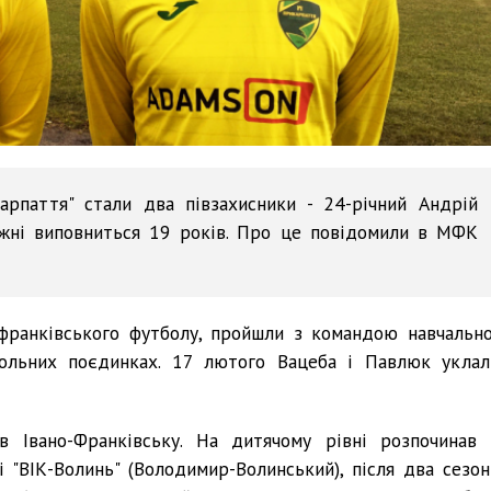
рпаття" стали два півзахисники - 24-річний Андрій
ижні виповниться 19 років. Про це повідомили в МФК
франківського футболу, пройшли з командою навчально
рольних поєдинках. 17 лютого Вацеба і Павлюк уклал
в Івано-Франківську. На дитячому рівні розпочинав 
і "ВІК-Волинь" (Володимир-Волинський), після два сезон