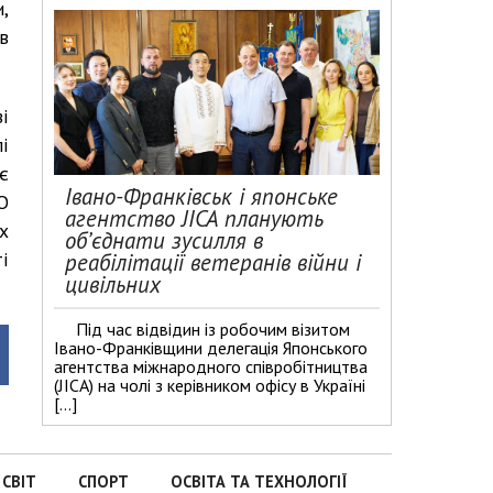
,
в
і
і
є
Івано-Франківськ і японське
О
агентство JICA планують
х
об’єднати зусилля в
і
реабілітації ветеранів війни і
цивільних
Під час відвідин із робочим візитом
Івано-Франківщини делегація Японського
агентства міжнародного співробітництва
(JICA) на чолі з керівником офісу в Україні
[…]
СВІТ
СПОРТ
ОСВІТА ТА ТЕХНОЛОГІЇ