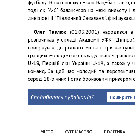
футболу. В поточному сезоні Вацеба став од
тоді як "А-С" балансував на межі вильоту і
дивізіоні ІІ "Південний Свеаланд", фінішувавши
Олег Павлюк
(01.03.2001) народився в 
розпочинав у складі Академії УФК "Дніпро",
повернувся до рідного міста і три наступні
гравцем молодіжного складу івано-франківс
U-18, Першій лізі України U-19, а також у 
команд. За цей час молодий та перспекти
серед 18-річних і став бронзовим призером о
Сподобалась публікація?
Поширити 
МІСТО
СУСПІЛЬСТВО
ПОЛІТИКА