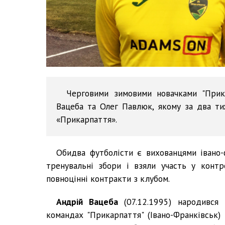
Черговими зимовими новачками "Прика
Вацеба та Олег Павлюк, якому за два т
«Прикарпаття».
Обидва футболісти є вихованцями івано-
тренувальні збори і взяли участь у конт
повноцінні контракти з клубом.
Андрій Вацеба
(07.12.1995) народився 
командах "Прикарпаття" (Івано-Франківськ) 