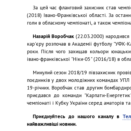
За цей час фланговий захисник став чемп
(2018) Івано-Франківської області. За остан
голи в обласному чемпіонаті, а також чемпіон
Назарій Воробчак
(22.03.2000) народився 
кар'єру розпочав в Академії футболу "УФК-Ка
роки. Після чого захищав кольори юнацьк
івано-франківської "Ніки-05" (2016/18) в обл
Минулий сезон 2018/19 півзахисник провів 
поєдинків у двох молодіжних командах УПЛ - 
19-річних. Воробчак став другим бомбардиро
приєдався до команди "Карпати-Енергетик" 
чемпіонаті і Кубку України серед аматорів т
Приєднуйтесь до нашого каналу в
Тел
найважливіші новини.