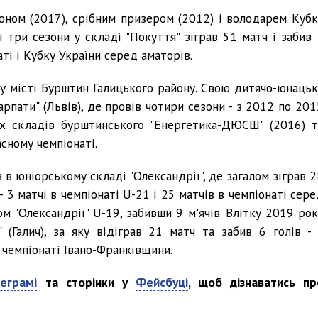
іоном (2017), срібним призером (2012) і володарем Кубк
ні три сезони у складі "Покуття" зіграв 51 матч і забив 
аті і Кубку України серед аматорів.
у місті Бурштин Галицького району. Свою дитячо-юнацьк
рпати" (Львів), де провів чотири сезони - з 2012 по 201
их складів бурштинського "Енергетика-ДЮСШ" (2016) т
асному чемпіонаті.
в юніорському складі "Олександрії", де загалом зіграв 2
3 матчі в чемпіонаті U-21 і 25 матчів в чемпіонаті сере
м "Олександрії" U-19, забивши 9 м'ячів. Влітку 2019 рок
(Галич), за яку відіграв 21 матч та забив 6 голів - 
а чемпіонаті Івано-Франківщини.
еграмі
та сторінки у
Фейсбуці
, щоб дізнаватись пр