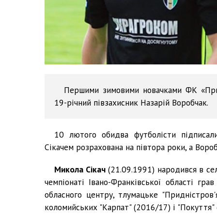
Першими зимовими новачками ФК «Прик
19-річний півзахисник Назарій Воробчак.
10 лютого обидва футболісти підписали
Сікачем розрахована на півтора роки, а Вороб
Микола Сікач
(21.09.1991) народився в се
чемпіонаті Івано-Франківської області грав
обласного центру, тлумацьке "Придністров'
коломийських "Карпат" (2016/17) і "Покуття" 