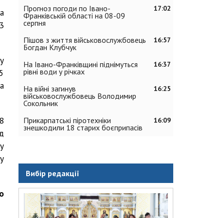
Прогноз погоди по Івано-
17:02
а
Франківській області на 08-09
серпня
3
Пішов з життя військовослужбовець
16:57
Богдан Клубчук
у
На Івано-Франківщині піднімуться
16:37
рівні води у річках
5
а
На війні загинув
16:25
військовослужбовець Володимир
Сокольник
8
Прикарпатські піротехніки
16:09
знешкодили 18 старих боєприпасів
д
у
у
Вибір редакції
о