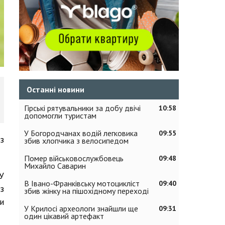
Останні новини
Гірські рятувальники за добу двічі
10:58
допомогли туристам
У Богородчанах водій легковика
09:55
з
збив хлопчика з велосипедом
Помер військовослужбовець
09:48
Михайло Саварин
У
В Івано-Франківську мотоцикліст
09:40
з
збив жінку на пішохідному переході
и
У Крилосі археологи знайшли ще
09:31
один цікавий артефакт