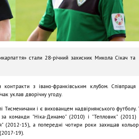
арпаття» стали 28-річний захисник Микола Сікач та
 контракти з івано-франківським клубом. Співпраця 
чак уклав дворічну угоду.
лі Тисменичани і є вихованцем надвірнянського футболу. 
 за команди "Ніка-Динамо" (2010) і "Тепловик" (2011) 
я" (2012-15), а попередні чотири роки захищав кольор
(2017-19).