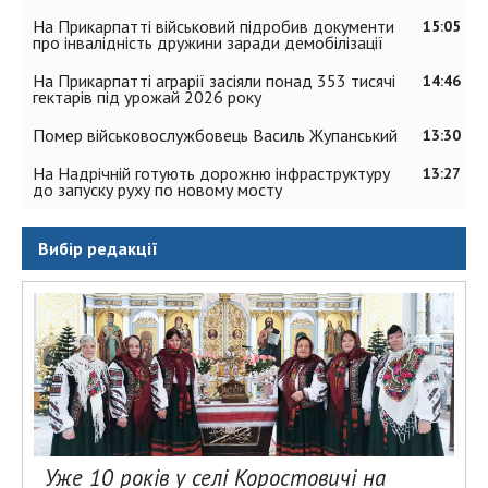
На Прикарпатті військовий підробив документи
15:05
про інвалідність дружини заради демобілізації
На Прикарпатті аграрії засіяли понад 353 тисячі
14:46
гектарів під урожай 2026 року
Помер військовослужбовець Василь Жупанський
13:30
На Надрічній готують дорожню інфраструктуру
13:27
до запуску руху по новому мосту
Вибір редакції
Уже 10 років у селі Коростовичі на