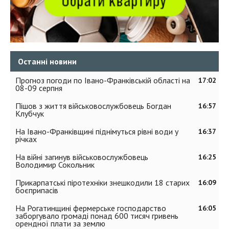
Останні новини
Прогноз погоди по Івано-Франківській області на
17:02
08-09 серпня
Пішов з життя військовослужбовець Богдан
16:57
Клубчук
На Івано-Франківщині піднімуться рівні води у
16:37
річках
На війні загинув військовослужбовець
16:25
Володимир Сокольник
Прикарпатські піротехніки знешкодили 18 старих
16:09
боєприпасів
На Рогатинщині фермерське господарство
16:05
заборгувало громаді понад 600 тисяч гривень
орендної плати за землю