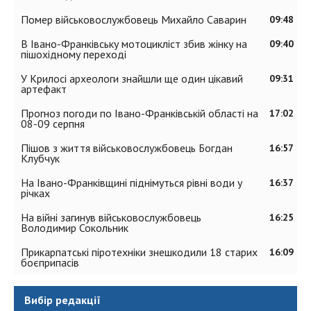
Помер військовослужбовець Михайло Саварин
09:48
В Івано-Франківську мотоцикліст збив жінку на
09:40
пішохідному переході
У Крилосі археологи знайшли ще один цікавий
09:31
артефакт
Прогноз погоди по Івано-Франківській області на
17:02
08-09 серпня
Пішов з життя військовослужбовець Богдан
16:57
Клубчук
На Івано-Франківщині піднімуться рівні води у
16:37
річках
На війні загинув військовослужбовець
16:25
Володимир Сокольник
Прикарпатські піротехніки знешкодили 18 старих
16:09
боєприпасів
Вибір редакції