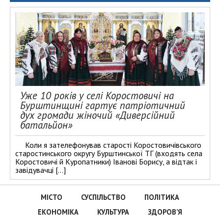
Уже 10 років у селі Коростовичі на
Бурштинщині гартує патріотичний
дух громади жіночий «Диверсійний
батальйон»
Коли я зателефонував старості Коростовичівського
старостинського округу Бурштинської ТГ (входять села
Коростовичі й Куропатники) Іванові Борису, а відтак і
завідувачці […]
МІСТО
СУСПІЛЬСТВО
ПОЛІТИКА
ЕКОНОМІКА
КУЛЬТУРА
ЗДОРОВ’Я