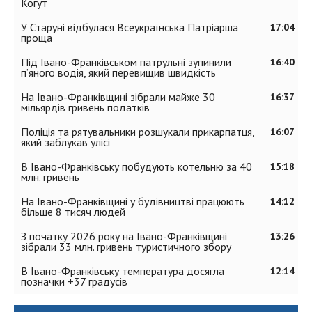
Когут
У Старуні відбулася Всеукраїнська Патріарша
17:04
проща
Під Івано-Франківськом патрульні зупинили
16:40
п’яного водія, який перевищив швидкість
На Івано-Франківщині зібрали майже 30
16:37
мільярдів гривень податків
Поліція та рятувальники розшукали прикарпатця,
16:07
який заблукав улісі
В Івано-Франківську побудують котельню за 40
15:18
млн. гривень
На Івано-Франківщині у будівництві працюють
14:12
більше 8 тисяч людей
З початку 2026 року на Івано-Франківщині
13:26
зібрали 33 млн. гривень туристичного збору
В Івано-Франківську температура досягла
12:14
позначки +37 градусів