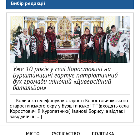
Вибір редакції
Уже 10 років у селі Коростовичі на
Бурштинщині гартує патріотичний
дух громади жіночий «Диверсійний
батальйон»
Коли я зателефонував старості Коростовичівського
старостинського округу Бурштинської ТГ (входять села
Коростовичі й Куропатники) Іванові Борису, а відтак і
завідувачці […]
МІСТО
СУСПІЛЬСТВО
ПОЛІТИКА