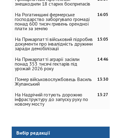
знешкодили 18 старих боєприпасів
На Рогатинщині фермерське
16:05
господарство заборгувало громаді
понад 600 тисяч гривень орендної
плати за землю
На Прикарпатті військовий підробив
15:05
документи про інвалідність дружини
заради демобілізації
На Прикарпатті аграрії засіяли
14:46
понад 353 тисячі гектарів під
урожай 2026 року
Помер військовослужбовець Василь
13:30
Жупанський
На Надрічній готують дорожню
13:27
інфраструктуру до запуску руху по
новому мосту
Вибір редакції