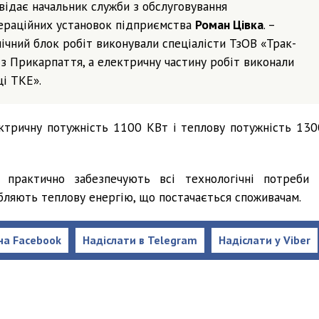
відає начальник служби з обслуговування
ераційних установок підприємства
Роман Цівка
. –
ічний блок робіт виконували спеціалісти ТзОВ «Трак-
 з Прикарпаття, а електричну частину робіт виконали
ці ТКЕ».
ктричну потужність 1100 КВт і теплову потужність 130
, практично забезпечують всі технологічні потреби 
обляють теплову енергію, що постачається споживачам.
на Facebook
Надіслати в Telegram
Надіслати у Viber