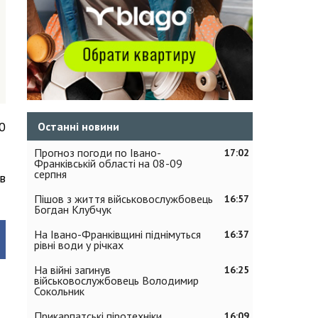
0
Останні новини
Прогноз погоди по Івано-
17:02
Франківській області на 08-09
серпня
в
Пішов з життя військовослужбовець
16:57
Богдан Клубчук
На Івано-Франківщині піднімуться
16:37
рівні води у річках
На війні загинув
16:25
військовослужбовець Володимир
Сокольник
Прикарпатські піротехніки
16:09