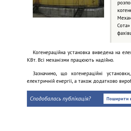
розпо
коген
Механ
Сота»
фахів
Когенераційна установка виведена на еле
КВт. Всі механізми працюють надійно.
Зазначимо, що когенераційні установки
електричній енергії, а також додатково вир
Сподобалась публікація?
Поширити 