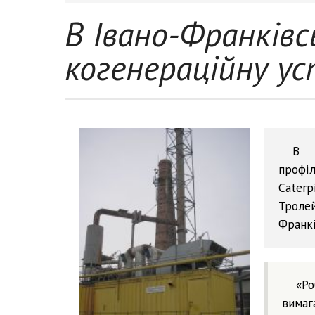
В Івано-Франківс
когенераційну у
В 
профі
Cater
Троле
Франк
«Ро
вимаг