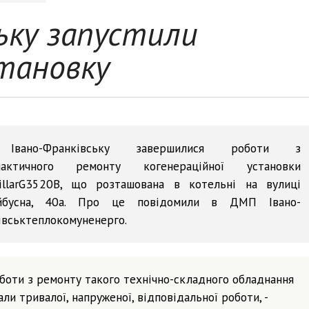
ьку запустили
становку
Івано-Франківську завершилися роботи з
лактичного ремонту когенераційної установки
pillarG3520B, що розташована в котельні на вулиці
йбусна, 40а. Про це повідомили в ДМП Івано-
івськтеплокомуненерго.
боти з ремонту такого технічно-складного обладнання
али тривалої, напруженої, відповідальної роботи, -