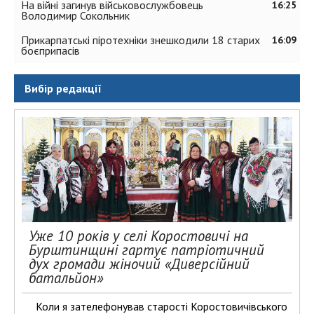
На війні загинув військовослужбовець
16:25
Володимир Сокольник
Прикарпатські піротехніки знешкодили 18 старих
16:09
боєприпасів
Вибір редакції
Уже 10 років у селі Коростовичі на
Бурштинщині гартує патріотичний
дух громади жіночий «Диверсійний
батальйон»
Коли я зателефонував старості Коростовичівського