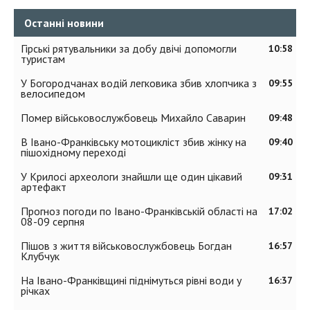
Останні новини
Гірські рятувальники за добу двічі допомогли
10:58
туристам
У Богородчанах водій легковика збив хлопчика з
09:55
велосипедом
Помер військовослужбовець Михайло Саварин
09:48
В Івано-Франківську мотоцикліст збив жінку на
09:40
пішохідному переході
У Крилосі археологи знайшли ще один цікавий
09:31
артефакт
Прогноз погоди по Івано-Франківській області на
17:02
08-09 серпня
Пішов з життя військовослужбовець Богдан
16:57
Клубчук
На Івано-Франківщині піднімуться рівні води у
16:37
річках