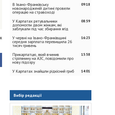
В Івано-Франківську
09:18
новонародженій дитині провели
операцію на стравоході
У Карпатах рятувальники
08:59
допомогли двом жінкам, які
заблукали під час збирання ягід
х
У червні на Івано-Франківщині
16:23
середня зарплата перевищила 26
тисяч гривень
Прикарпатцю, який вчинив
15:58
стрілянину на АЗС, повідомили про
нову підозру
У Карпатах знайшли рідкісний гриб
14:01
Вибір редакції