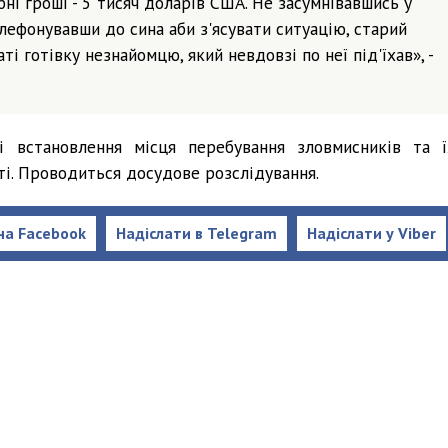
ні гроші - 5 тисяч доларів США. Не засумнівавшись у
телефонувавши до сина аби з'ясувати ситуацію, старий
і готівку незнайомцю, який невдовзі по неї під'їхав», -
і встановлення місця перебування зловмисників та ї
ті. Проводиться досудове розслідування.
на Facebook
Надіслати в Telegram
Надіслати у Viber