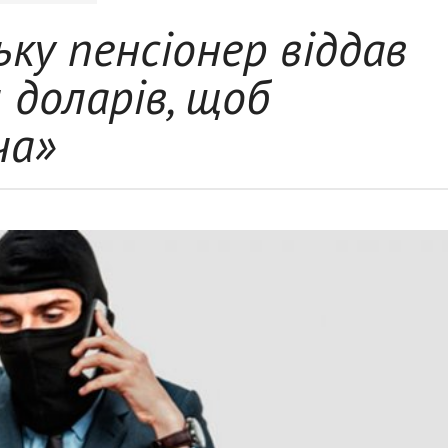
ьку пенсіонер віддав
 доларів, щоб
ча»