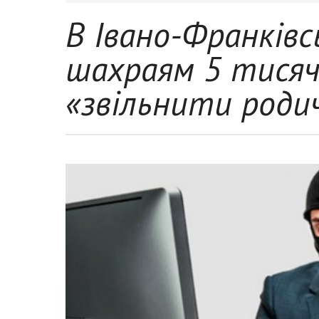
В Івано-Франківс
шахраям 5 тисяч
«звільнити роди