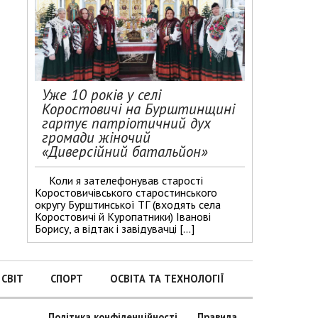
Уже 10 років у селі
Коростовичі на Бурштинщині
гартує патріотичний дух
громади жіночий
«Диверсійний батальйон»
Коли я зателефонував старості
Коростовичівського старостинського
округу Бурштинської ТГ (входять села
Коростовичі й Куропатники) Іванові
Борису, а відтак і завідувачці […]
СВІТ
СПОРТ
ОСВІТА ТА ТЕХНОЛОГІЇ
Політика конфіденційності
Правила