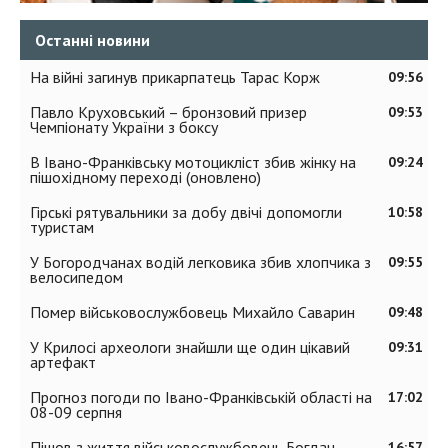
Останні новини
На війні загинув прикарпатець Тарас Корж
09:56
Павло Круховський – бронзовий призер
09:53
Чемпіонату України з боксу
В Івано-Франківську мотоцикліст збив жінку на
09:24
пішохідному переході (оновлено)
Гірські рятувальники за добу двічі допомогли
10:58
туристам
У Богородчанах водій легковика збив хлопчика з
09:55
велосипедом
Помер військовослужбовець Михайло Саварин
09:48
У Крилосі археологи знайшли ще один цікавий
09:31
артефакт
Прогноз погоди по Івано-Франківській області на
17:02
08-09 серпня
Пішов з життя військовослужбовець Богдан
16:57