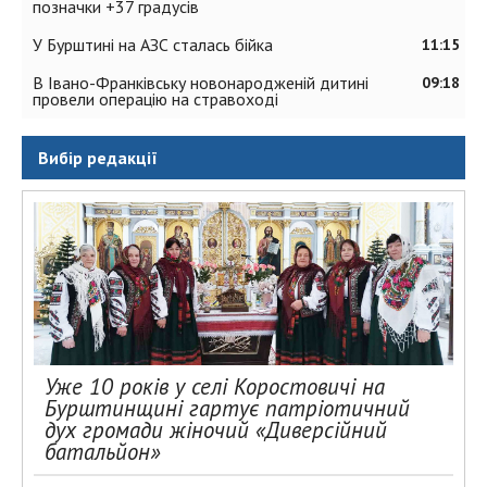
позначки +37 градусів
У Бурштині на АЗС сталась бійка
11:15
В Івано-Франківську новонародженій дитині
09:18
провели операцію на стравоході
Вибір редакції
Уже 10 років у селі Коростовичі на
Бурштинщині гартує патріотичний
дух громади жіночий «Диверсійний
батальйон»