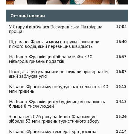
Останні новини
У Старуні відбулася Всеукраїнська Патріарша
17:04
проща
Під Івано-Франківськом патрульні зупинили
16:40
п’яного водія, який перевищив швидкість
На Івано-Франківщині зібрали майже 30
16:37
мільярдів гривень податків
Поліція та рятувальники розшукали прикарпатця,
16:07
який заблукав улісі
В Івано-Франківську побудують котельню за 40
15:18
млн. гривень
На Івано-Франківщині у будівництві працюють
14:12
більше 8 тисяч людей
З початку 2026 року на Івано-Франківщині
13:26
зібрали 33 млн. гривень туристичного збору
В Івано-Франківську температура досягла
12:14