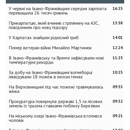
У червні на Івано-Франківщині середня зарплата
16:23
перевищила 26 тисяч гривень
Прикарпатцю, який вчинив стрілянину на АЗС,
15:58
повідомили про нову підозру
У Карпатах знайшли рідкісний гриб
14:01
Помер ветеран війни Михайло Мартинюк
12:24
В Івано-Франківську та Яремчі зафіксували нові
11:25
температурні рекорди
За добу на Івано-Франківщині вогнеборці
10:23
ліквідували 18 пожеж в екосистемах
На Верховинщині під час пожежі травмувалась
09:53
жінка
Прокуратура повернула державі 1,5 га лісових
09:32
земель із трьома ставками поблизу Березівки
На міському озері Івано-Франківська втопився
09:21
чоловік