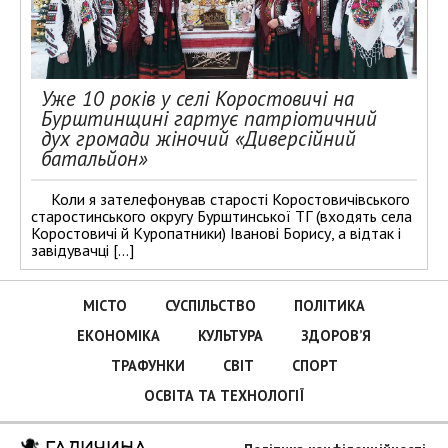
Уже 10 років у селі Коростовичі на
Бурштинщині гартує патріотичний
дух громади жіночий «Диверсійний
батальйон»
Коли я зателефонував старості Коростовичівського
старостинського округу Бурштинської ТГ (входять села
Коростовичі й Куропатники) Іванові Борису, а відтак і
завідувачці […]
МІСТО
СУСПІЛЬСТВО
ПОЛІТИКА
ЕКОНОМІКА
КУЛЬТУРА
ЗДОРОВ’Я
ТРАФУНКИ
СВІТ
СПОРТ
ОСВІТА ТА ТЕХНОЛОГІЇ