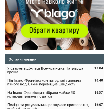
Останні новини
У Старуні відбулася Всеукраїнська Патріарша
17:04
проща
Під Івано-Франківськом патрульні зупинили
16:40
п’яного водія, який перевищив швидкість
На Івано-Франківщині зібрали майже 30
16:37
мільярдів гривень податків
Поліція та рятувальники розшукали прикарпатця,
16:07
який заблукав улісі