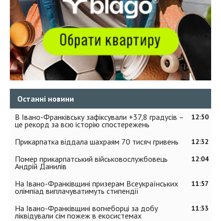
Останні новини
В Івано-Франківську зафіксували +37,8 градусів –
12:50
це рекорд за всю історію спостережень
Прикарпатка віддала шахраям 70 тисяч гривень
12:32
Помер прикарпатський військовослужбовець
12:04
Андрій Данилів
На Івано-Франківщині призерам Всеукраїнських
11:57
олімпіад виплачуватимуть стипендії
На Івано-Франківщині вогнеборці за добу
11:33
ліквідували сім пожеж в екосистемах