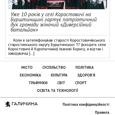
Уже 10 років у селі Коростовичі на
Бурштинщині гартує патріотичний
дух громади жіночий «Диверсійний
батальйон»
Коли я зателефонував старості Коростовичівського
старостинського округу Бурштинської ТГ (входять села
Коростовичі й Куропатники) Іванові Борису, а відтак і
завідувачці […]
МІСТО
СУСПІЛЬСТВО
ПОЛІТИКА
ЕКОНОМІКА
КУЛЬТУРА
ЗДОРОВ’Я
ТРАФУНКИ
СВІТ
СПОРТ
ОСВІТА ТА ТЕХНОЛОГІЇ
ГАЛИЧИНА
Політика конфіденційності
Правила