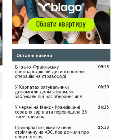
Останні новини
В Івано-Франківську
09:18
новонародженій дитині провели
операцію на стравоході
У Карпатах рятувальники
08:59
допомогли двом жінкам, які
заблукали під час збирання ягід
У червні на Івано-Франківщині
16:23
середня зарплата перевищила 26
тисяч гривень
Прикарпатцю, який вчинив
15:58
стрілянину на АЗС, повідомили про
нову підозру