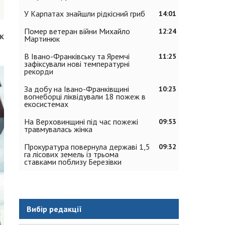
У Карпатах знайшли рідкісний гриб
14:01
Помер ветеран війни Михайло
12:24
к
Мартинюк
В Івано-Франківську та Яремчі
11:25
зафіксували нові температурні
рекорди
За добу на Івано-Франківщині
10:23
вогнеборці ліквідували 18 пожеж в
екосистемах
На Верховинщині під час пожежі
09:53
травмувалась жінка
Прокуратура повернула державі 1,5
09:32
га лісових земель із трьома
ставками поблизу Березівки
Вибір редакції