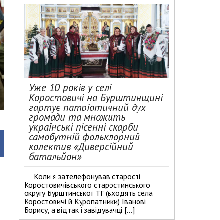
Уже 10 років у селі
Коростовичі на Бурштинщині
гартує патріотичний дух
громади та множить
українські пісенні скарби
самобутній фольклорний
колектив «Диверсійний
батальйон»
Коли я зателефонував старості
Коростовичівського старостинського
округу Бурштинської ТГ (входять села
Коростовичі й Куропатники) Іванові
Борису, а відтак і завідувачці […]