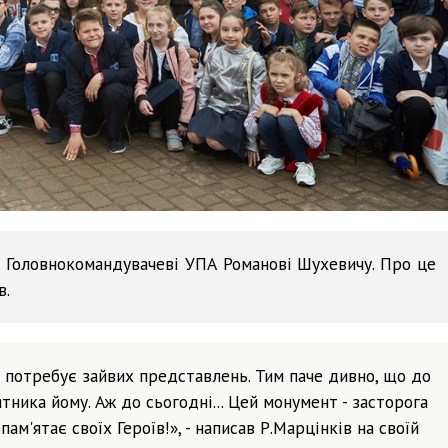
к Головнокомандувачеві УПА Романові Шухевичу. Про це
в.
 потребує зайвих представлень. Тим паче дивно, що до
ятника йому. Аж до сьогодні... Цей монумент - засторога
пам'ятає своїх Героїв!», - написав Р.Марцінків на своїй