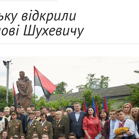
ьку відкрили
ові Шухевичу