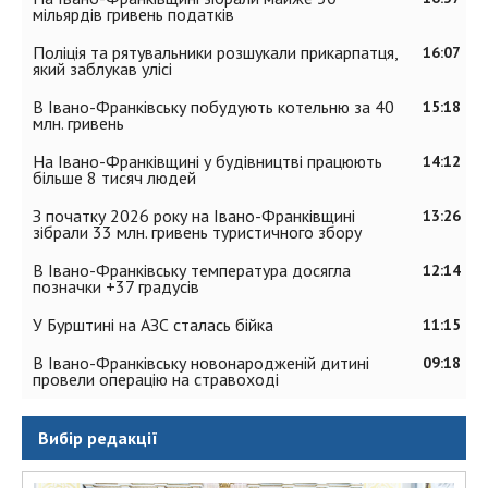
мільярдів гривень податків
Поліція та рятувальники розшукали прикарпатця,
16:07
який заблукав улісі
В Івано-Франківську побудують котельню за 40
15:18
млн. гривень
На Івано-Франківщині у будівництві працюють
14:12
більше 8 тисяч людей
З початку 2026 року на Івано-Франківщині
13:26
зібрали 33 млн. гривень туристичного збору
В Івано-Франківську температура досягла
12:14
позначки +37 градусів
У Бурштині на АЗС сталась бійка
11:15
В Івано-Франківську новонародженій дитині
09:18
провели операцію на стравоході
Вибір редакції