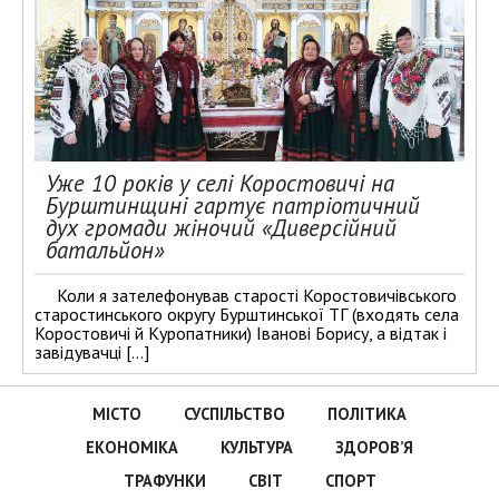
Уже 10 років у селі Коростовичі на
Бурштинщині гартує патріотичний
дух громади жіночий «Диверсійний
батальйон»
Коли я зателефонував старості Коростовичівського
старостинського округу Бурштинської ТГ (входять села
Коростовичі й Куропатники) Іванові Борису, а відтак і
завідувачці […]
МІСТО
СУСПІЛЬСТВО
ПОЛІТИКА
ЕКОНОМІКА
КУЛЬТУРА
ЗДОРОВ’Я
ТРАФУНКИ
СВІТ
СПОРТ