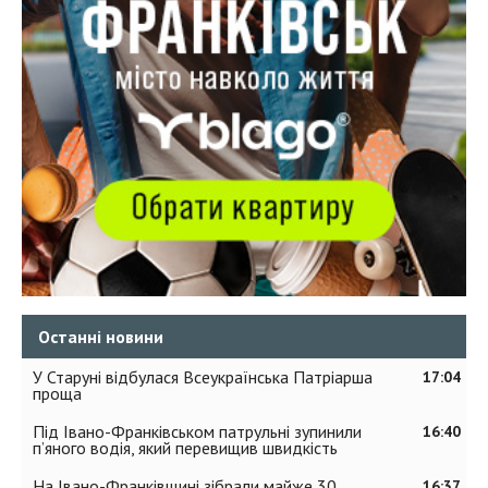
Останні новини
У Старуні відбулася Всеукраїнська Патріарша
17:04
проща
Під Івано-Франківськом патрульні зупинили
16:40
п’яного водія, який перевищив швидкість
На Івано-Франківщині зібрали майже 30
16:37