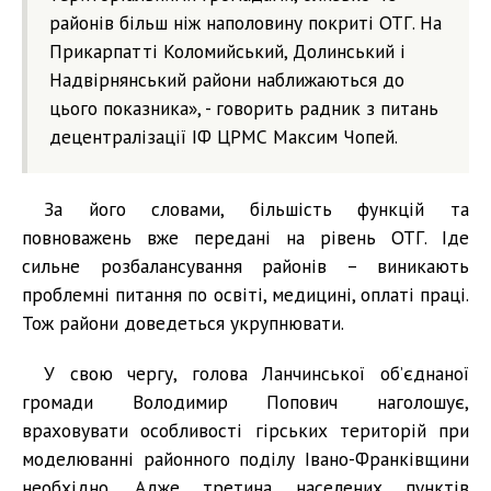
районів більш ніж наполовину покриті ОТГ. На
Прикарпатті Коломийський, Долинський і
Надвірнянський райони наближаються до
цього показника», - говорить радник з питань
децентралізації ІФ ЦРМС Максим Чопей.
За його словами, більшість функцій та
повноважень вже передані на рівень ОТГ. Іде
сильне розбалансування районів – виникають
проблемні питання по освіті, медицині, оплаті праці.
Тож райони доведеться укрупнювати.
У свою чергу, голова Ланчинської об’єднаної
громади Володимир Попович наголошує,
враховувати особливості гірських територій при
моделюванні районного поділу Івано-Франківщини
необхідно. Адже третина населених пунктів