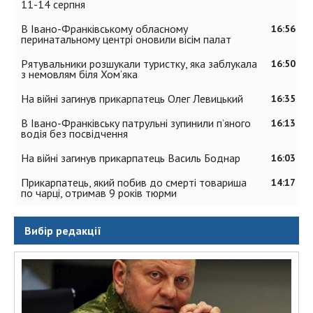
11-14 серпня
В Івано-Франківському обласному
16:56
перинатальному центрі оновили вісім палат
Рятувальники розшукали туристку, яка заблукала
16:50
з немовлям біля Хом’яка
На війні загинув прикарпатець Олег Левицький
16:35
В Івано-Франківську патрульні зупинили п’яного
16:13
водія без посвідчення
На війні загинув прикарпатець Василь Боднар
16:03
Прикарпатець, який побив до смерті товариша
14:17
по чарці, отримав 9 років тюрми
Вибір редакції