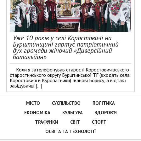
Уже 10 років у селі Коростовичі на
Бурштинщині гартує патріотичний
дух громади жіночий «Диверсійний
батальйон»
Коли я зателефонував старості Коростовичівського
старостинського округу Бурштинської ТГ (входять села
Коростовичі й Куропатники) Іванові Борису, а відтак і
завідувачці […]
МІСТО
СУСПІЛЬСТВО
ПОЛІТИКА
ЕКОНОМІКА
КУЛЬТУРА
ЗДОРОВ’Я
ТРАФУНКИ
СВІТ
СПОРТ
ОСВІТА ТА ТЕХНОЛОГІЇ