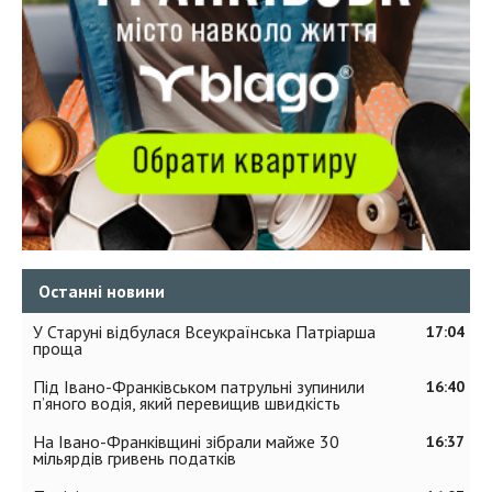
Останні новини
У Старуні відбулася Всеукраїнська Патріарша
17:04
проща
Під Івано-Франківськом патрульні зупинили
16:40
п’яного водія, який перевищив швидкість
На Івано-Франківщині зібрали майже 30
16:37
мільярдів гривень податків