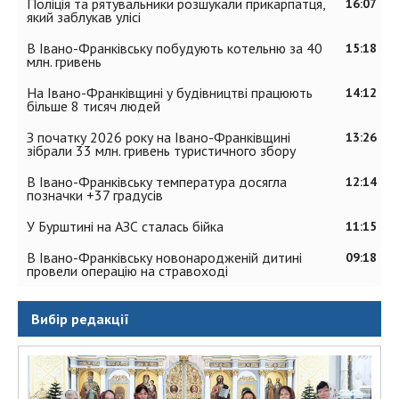
Поліція та рятувальники розшукали прикарпатця,
16:07
який заблукав улісі
В Івано-Франківську побудують котельню за 40
15:18
млн. гривень
На Івано-Франківщині у будівництві працюють
14:12
більше 8 тисяч людей
З початку 2026 року на Івано-Франківщині
13:26
зібрали 33 млн. гривень туристичного збору
В Івано-Франківську температура досягла
12:14
позначки +37 градусів
У Бурштині на АЗС сталась бійка
11:15
В Івано-Франківську новонародженій дитині
09:18
провели операцію на стравоході
Вибір редакції