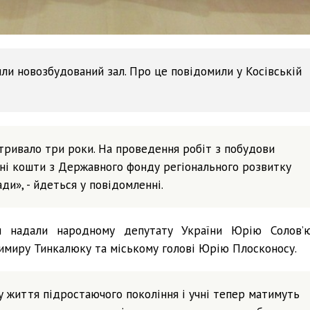
ли новозбудований зал. Про це повідомили у Косівській
тривало три роки. На проведення робіт з побудови
ні кошти з Державного фонду регіонального розвитку
ди», - йдеться у повідомленні.
и надали народному депутату України Юрію Солов’ю
миру Тинкалюку та міському голові Юрію Плосконосу.
 життя підростаючого покоління і учні тепер матимуть