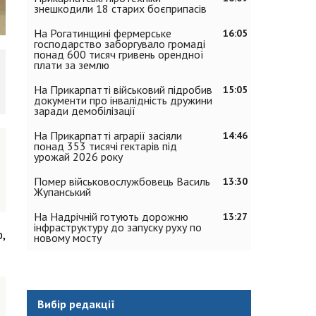
знешкодили 18 старих боєприпасів
На Рогатинщині фермерське
16:05
господарство заборгувало громаді
понад 600 тисяч гривень орендної
плати за землю
На Прикарпатті військовий підробив
15:05
документи про інвалідність дружини
заради демобілізації
На Прикарпатті аграрії засіяли
14:46
понад 353 тисячі гектарів під
урожай 2026 року
Помер військовослужбовець Василь
13:30
Жупанський
На Надрічній готують дорожню
13:27
інфраструктуру до запуску руху по
,
новому мосту
Вибір редакції