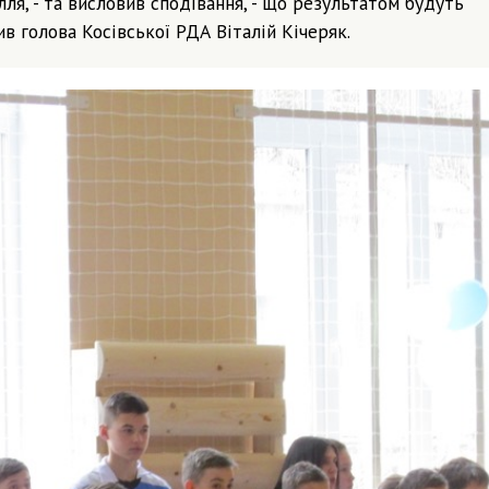
ля, - та висловив сподівання, - що результатом будуть
чив голова Косівської РДА Віталій Кічеряк.