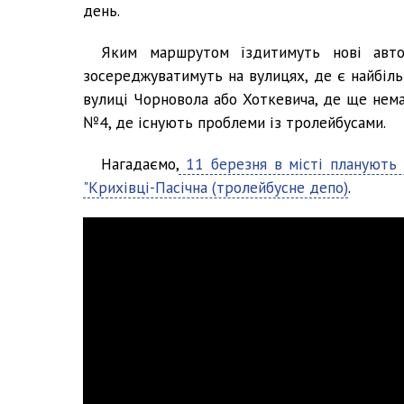
день.
Яким маршрутом їздитимуть нові автоб
зосереджуватимуть на вулицях, де є найбіл
вулиці Чорновола або Хоткевича, де ще нем
№4, де існують проблеми із тролейбусами.
Нагадаємо,
11 березня в місті планують
"Крихівці-Пасічна (тролейбусне депо)
.