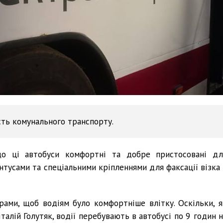
сть комунального транспорту.
що ці автобуси комфортні та добре пристосовані дл
нтусами та спеціальними кріпленнями для факсації візка 
рами, щоб водіям було комфортніше влітку. Оскільки, я
талій Голутяк, водії перебувають в автобусі по 9 годин н