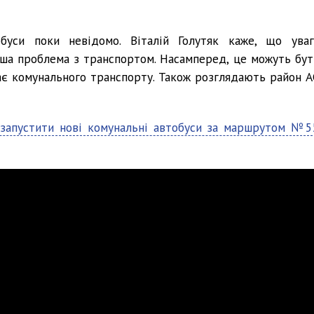
уси поки невідомо. Віталій Голутяк каже, що уваг
ьша проблема з транспортом. Насамперед, це можуть бут
ає комунального транспорту. Також розглядають район А
 запустити нові комунальні автобуси за маршрутом №5