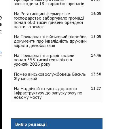
знешкодили 18 старих боєприпасів
На Рогатинщині фермерське
16:05
у
господарство заборгувало громаді
понад 600 тисяч гривень орендної
и
плати за землю
С
На Прикарпатті військовий підробив
15:05
документи про інвалідність дружини
заради демобілізації
5
На Прикарпатті аграрії засіяли
14:46
понад 353 тисячі гектарів під
урожай 2026 року
Помер військовослужбовець Василь
13:30
Жупанський
На Надрічній готують дорожню
13:27
інфраструктуру до запуску руху по
новому мосту
Вибір редакції