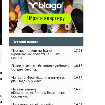
Останні новини
Прогноз погоди по Івано-
17:02
Франківській області на 08-09
серпня
Пішов з життя військовослужбовець
16:57
Богдан Клубчук
я
На Івано-Франківщині піднімуться
16:37
в
рівні води у річках
На війні загинув
16:25
військовослужбовець Володимир
к
Сокольник
а
Прикарпатські піротехніки
16:09