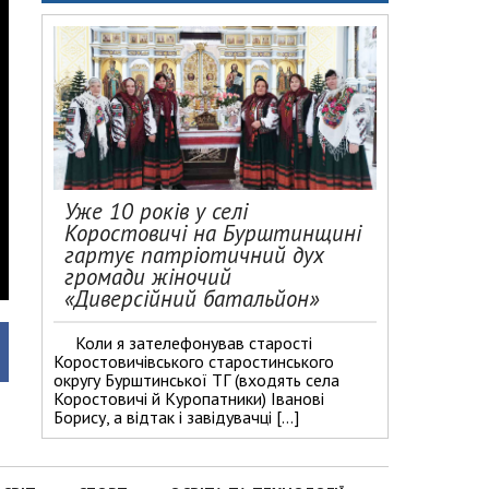
Уже 10 років у селі
Коростовичі на Бурштинщині
гартує патріотичний дух
громади жіночий
«Диверсійний батальйон»
Коли я зателефонував старості
Коростовичівського старостинського
округу Бурштинської ТГ (входять села
Коростовичі й Куропатники) Іванові
Борису, а відтак і завідувачці […]