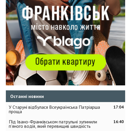
Останні новини
У Старуні відбулася Всеукраїнська Патріарша
17:04
проща
Під Івано-Франківськом патрульні зупинили
16:40
п’яного водія, який перевищив швидкість