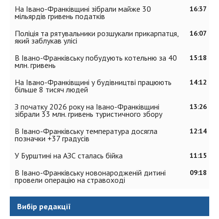
На Івано-Франківщині зібрали майже 30
16:37
мільярдів гривень податків
Поліція та рятувальники розшукали прикарпатця,
16:07
який заблукав улісі
В Івано-Франківську побудують котельню за 40
15:18
млн. гривень
На Івано-Франківщині у будівництві працюють
14:12
більше 8 тисяч людей
З початку 2026 року на Івано-Франківщині
13:26
зібрали 33 млн. гривень туристичного збору
В Івано-Франківську температура досягла
12:14
позначки +37 градусів
У Бурштині на АЗС сталась бійка
11:15
В Івано-Франківську новонародженій дитині
09:18
провели операцію на стравоході
Вибір редакції