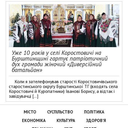
Уже 10 років у селі Коростовичі на
Бурштинщині гартує патріотичний
дух громади жіночий «Диверсійний
батальйон»
Коли я зателефонував старості Коростовичівського
старостинського округу Бурштинської ТГ (входять села
Коростовичі й Куропатники) Іванові Борису, а відтак і
завідувачці […]
МІСТО
СУСПІЛЬСТВО
ПОЛІТИКА
ЕКОНОМІКА
КУЛЬТУРА
ЗДОРОВ’Я