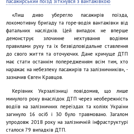
пасажирський поїзд зіткнувся з вантажівкою
«Лиш диво уберегло пасажирів поїзда,
локомотивну бригаду та горе-водія вантажівки від
фатальних наслідків. Цей випадок не вперше
демонструє злочинне нехтування водіями
правилами руху та їх безвідповідальне ставлення
до свого життя та оточуючих. Дане кричуще ДТП
має стати останнім попередженням всім тим, хто
наражає на небезпеку пасажирів та залізничників», -
зазначив Євген Кравцов.
Керівник Укрзалізниці повідомив, що лише
минулого року внаслідок ДТП через необережність
водіїв на залізничних переїздах та коліях України
загинуло 16 осіб і 30 було травмовано. Загалом
упродовж 2018 року на залізничній інфраструктурі
сталося 79 випадків ДТП.