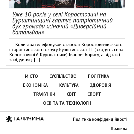
Уже 10 років у селі Коростовичі на
Бурштинщині гартує патріотичний
дух громади жіночий «Диверсійний
батальйон»
Коли я зателефонував старості Коростовичівського
старостинського округу Бурштинської ТГ (входять села
Коростовичі й Куропатники) Іванові Борису, а відтак і
завідувачці […]
МІСТО
СУСПІЛЬСТВО
ПОЛІТИКА
ЕКОНОМІКА
КУЛЬТУРА
ЗДОРОВ’Я
ТРАФУНКИ
СВІТ
СПОРТ
ОСВІТА ТА ТЕХНОЛОГІЇ
ГАЛИЧИНА
Політика конфіденційності
Правила