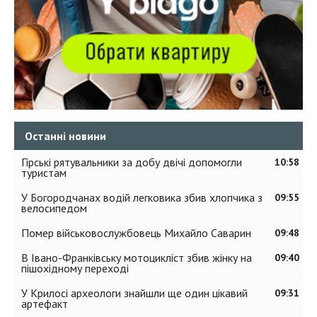
Останні новини
Гірські рятувальники за добу двічі допомогли
10:58
туристам
У Богородчанах водій легковика збив хлопчика з
09:55
велосипедом
Помер військовослужбовець Михайло Саварин
09:48
В Івано-Франківську мотоцикліст збив жінку на
09:40
пішохідному переході
У Крилосі археологи знайшли ще один цікавий
09:31
артефакт