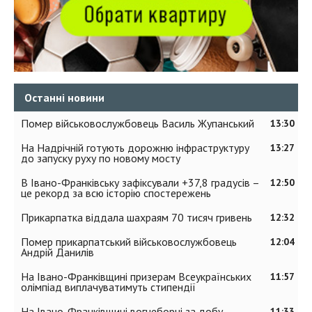
Останні новини
Помер військовослужбовець Василь Жупанський
13:30
На Надрічній готують дорожню інфраструктуру
13:27
до запуску руху по новому мосту
В Івано-Франківську зафіксували +37,8 градусів –
12:50
це рекорд за всю історію спостережень
Прикарпатка віддала шахраям 70 тисяч гривень
12:32
Помер прикарпатський військовослужбовець
12:04
Андрій Данилів
На Івано-Франківщині призерам Всеукраїнських
11:57
олімпіад виплачуватимуть стипендії
На Івано-Франківщині вогнеборці за добу
11:33