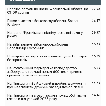
Останні новини
Прогноз погоди по Івано-Франківській області на
17:02
08-09 серпня
Пішов з життя військовослужбовець Богдан
16:57
Клубчук
На Івано-Франківщині піднімуться рівні води у
16:37
річках
На війні загинув військовослужбовець
16:25
Володимир Сокольник
Прикарпатські піротехніки знешкодили 18 старих
16:09
боєприпасів
На Рогатинщині фермерське господарство
16:05
заборгувало громаді понад 600 тисяч гривень
орендної плати за землю
На Прикарпатті військовий підробив документи
15:05
про інвалідність дружини заради демобілізації
На Прикарпатті аграрії засіяли понад 353 тисячі
14:46
гектарів під урожай 2026 року