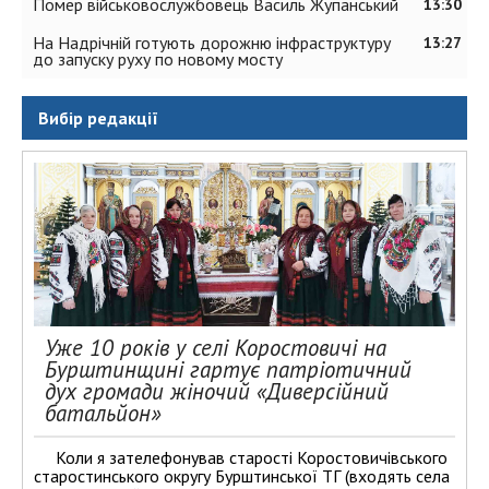
Помер військовослужбовець Василь Жупанський
13:30
На Надрічній готують дорожню інфраструктуру
13:27
до запуску руху по новому мосту
Вибір редакції
Уже 10 років у селі Коростовичі на
Бурштинщині гартує патріотичний
дух громади жіночий «Диверсійний
батальйон»
Коли я зателефонував старості Коростовичівського
старостинського округу Бурштинської ТГ (входять села