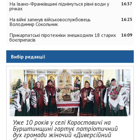
На Івано-Франківщині піднімуться рівні води у
16:37
річках
На війні загинув військовослужбовець
16:25
Володимир Сокольник
Прикарпатські піротехніки знешкодили 18 старих
16:09
боєприпасів
Вибір редакції
Уже 10 років у селі Коростовичі на
Бурштинщині гартує патріотичний
дух громади жіночий «Диверсійний