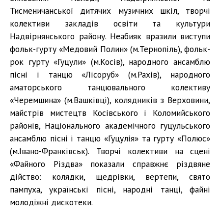
Тисменичанської дитячих музичних шкіл, творчі
колективи закладів освіти та культури
Надвірнянського району. Неабияк вразили виступи
фольк-гурту «Медовий Полин» (м.Тернопіль), фольк-
рок гурту «Гуцули» (м.Косів), народного ансамблю
пісні і танцю «Лісоруб» (м.Рахів), народного
аматорського танцювального колективу
«Черемшина» (м.Вашківці), колядників з Верховини,
майстрів мистецтв Косівського і Коломийського
районів, Національного академічного гуцульського
ансамблю пісні і танцю «Гуцулія» та гурту «Полюс»
(м.Івано-Франківськ). Творчі колективи на сцені
«Файного Різдва» показали справжнє різдвяне
дійство: колядки, щедрівки, вертепи, свято
пампуха, українські пісні, народні танці, файні
молодіжні дискотеки.