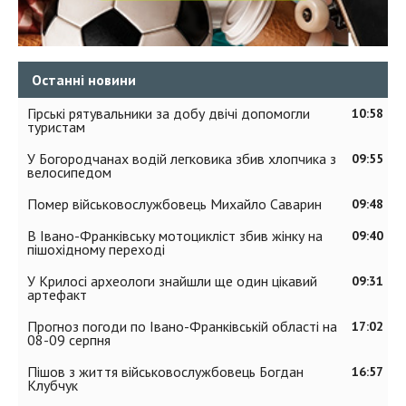
Останні новини
Гірські рятувальники за добу двічі допомогли
10:58
туристам
У Богородчанах водій легковика збив хлопчика з
09:55
велосипедом
Помер військовослужбовець Михайло Саварин
09:48
В Івано-Франківську мотоцикліст збив жінку на
09:40
пішохідному переході
У Крилосі археологи знайшли ще один цікавий
09:31
артефакт
Прогноз погоди по Івано-Франківській області на
17:02
08-09 серпня
Пішов з життя військовослужбовець Богдан
16:57
Клубчук