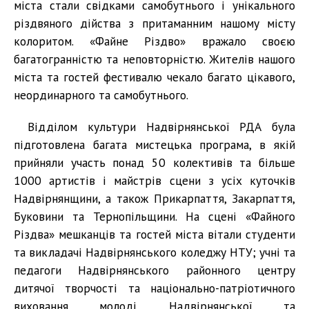
міста стали свідками самобутнього і унікального
різдвяного дійства з притаманним нашому місту
колоритом. «Файне Різдво» вражало своєю
багатогранністю та неповторністю. Жителів нашого
міста та гостей фестивалю чекало багато цікавого,
неординарного та самобутнього.
Відділом культури Надвірнянської РДА була
підготовлена багата мистецька програма, в якій
прийняли участь понад 50 колективів та більше
1000 артистів і майстрів сцени з усіх куточків
Надвірнянщини, а також Прикарпаття, Закарпаття,
Буковини та Тернопільщини. На сцені «Файного
Різдва» мешканців та гостей міста вітали студенти
та викладачі Надвірнянського коледжу НТУ; учні та
педагоги Надвірнянського районного центру
дитячої творчості та національно-патріотичного
виховання молоді, Надвірнянської та