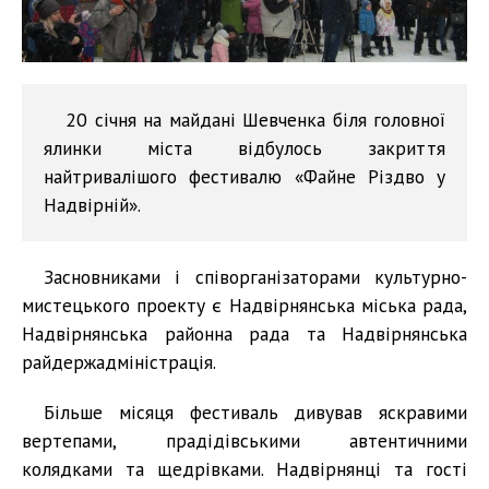
20 січня на майдані Шевченка біля головної
ялинки міста відбулось закриття
найтривалішого фестивалю «Файне Різдво у
Надвірній».
Засновниками і співорганізаторами культурно-
мистецького проекту є Надвірнянська міська рада,
Надвірнянська районна рада та Надвірнянська
райдержадміністрація.
Більше місяця фестиваль дивував яскравими
вертепами, прадідівськими автентичними
колядками та щедрівками. Надвірнянці та гості