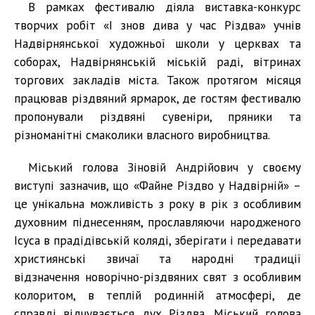
В рамках фестивалю діяла виставка-конкурс
творчих робіт «І знов дива у час Різдва» учнів
Надвірнянської художньої школи у церквах та
соборах, Надвірнянській міській раді, вітринах
торгових закладів міста. Також протягом місяця
працював різдвяний ярмарок, де гостям фестивалю
пропонували різдвяні сувеніри, пряники та
різноманітні смаколики власного виробництва.
Міський голова Зіновій Андрійович у своєму
виступі зазначив, що «Файне Різдво у Надвірній» –
це унікальна можливість з року в рік з особливим
духовним піднесенням, прославляючи народженого
Ісуса в прадідівській коляді, зберігати і передавати
християнські звичаї та народні традиції
відзначення новорічно-різдвяних свят з особливим
колоритом, в теплій родинній атмосфері, де
справді відчувається дух Різдва. Міський голова