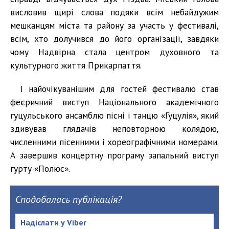
висловив щирі слова подяки всім небайдужим
мешканцям міста та району за участь у фестивалі,
всім, хто долучився до його організації, завдяки
чому Надвірна стала центром духовного та
культурного життя Прикарпаття.
І найочікуванішим для гостей фестивалю став
феєричний виступ Національного академічного
гуцульського ансамблю пісні і танцю «Гуцулія», який
здивував глядачів неповторною колядою,
численними пісенними і хореографічними номерами.
А завершив концертну програму запальний виступ
гурту «Полюс».
Сподобалась публікація?
Надіслати у Viber