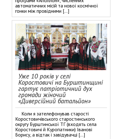
програми «Аполлон», численних
автоматичних місій та нової космічної
гонки між провідними […]
Уже 10 років у селі
Коростовичі на Бурштинщині
гартує патріотичний дух
громади жіночий
«Диверсійний батальйон»
Коли я зателефонував старості
Коростовичівського старостинського
округу Бурштинської ТГ (входять села
Коростовичі й Куропатники) Іванові
Борису, а відтак і завідувачці […]