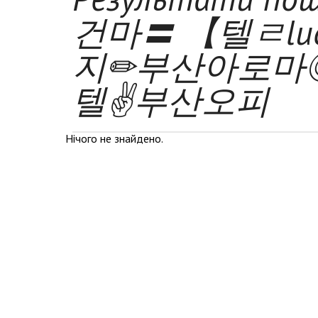
건마〓 【텔ㄹluc
지✏부산아로마
텔✌부산오피
Нічого не знайдено.