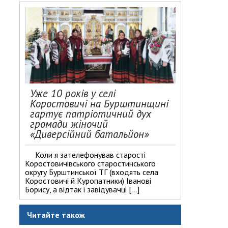
Уже 10 років у селі
Коростовичі на Бурштинщині
гартує патріотичний дух
громади жіночий
«Диверсійний батальйон»
Коли я зателефонував старості
Коростовичівського старостинського
округу Бурштинської ТГ (входять села
Коростовичі й Куропатники) Іванові
Борису, а відтак і завідувачці […]
Читайте також