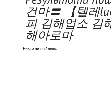
건마〓 【텔레luc
피 김해업소 김
해아로마
Нічого не знайдено.