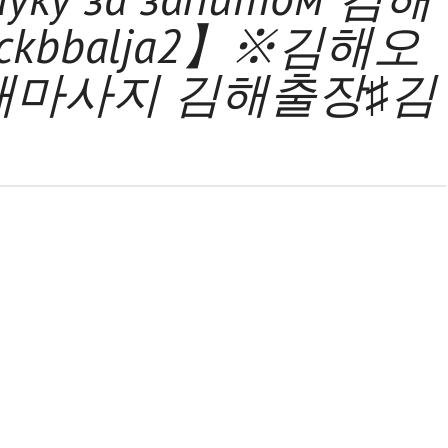
kbbalja2】※김해오
해마사지 김해출장♯김